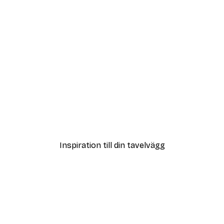
DEAL
ka Poster
Äventyr i Amalfi Poster
Från 215 kr
Inspiration till din tavelvägg