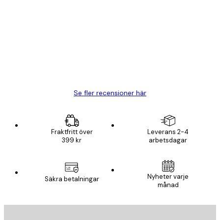
Kundrecensioner
BRA
20 apr.
Björn R
Se fler recensioner här
Fraktfritt över
Leverans 2-4
399 kr
arbetsdagar
Nyheter varje
Säkra betalningar
månad