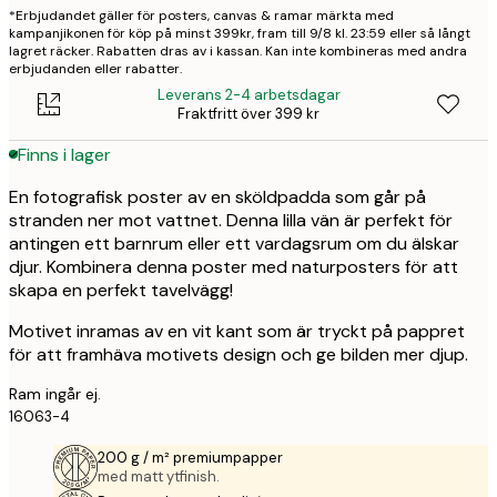
*Erbjudandet gäller för posters, canvas & ramar märkta med
kampanjikonen för köp på minst 399kr, fram till 9/8 kl. 23:59 eller så långt
lagret räcker. Rabatten dras av i kassan. Kan inte kombineras med andra
erbjudanden eller rabatter.
Leverans 2-4 arbetsdagar
Fraktfritt över 399 kr
Finns i lager
En fotografisk poster av en sköldpadda som går på
stranden ner mot vattnet. Denna lilla vän är perfekt för
antingen ett barnrum eller ett vardagsrum om du älskar
djur. Kombinera denna poster med naturposters för att
skapa en perfekt tavelvägg!
Motivet inramas av en vit kant som är tryckt på pappret
för att framhäva motivets design och ge bilden mer djup.
Ram ingår ej.
16063-4
200 g / m² premiumpapper
med matt ytfinish.