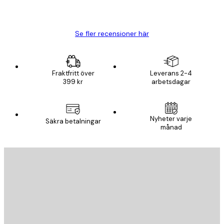
20 apr.
Björn R
Se fler recensioner här
Fraktfritt över
Leverans 2-4
399 kr
arbetsdagar
Nyheter varje
Säkra betalningar
månad
E-postadress
SKICKA