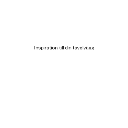
DEAL
Poster
Uma Gokhale - Livfulla S
Från 108 kr
Inspiration till din tavelvägg