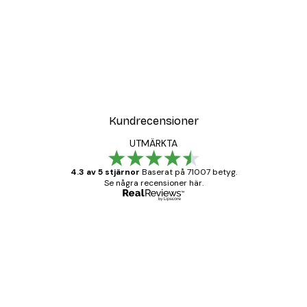
Kundrecensioner
UTMÄRKTA
4.3 av 5 stjärnor
Baserat på 71007 betyg.
Se några recensioner här.
Verifierad köpare
Kundrecensioner
BRA