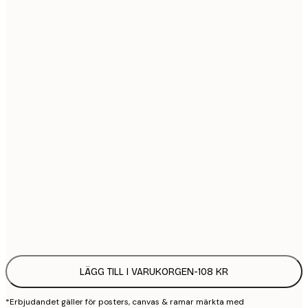
21x30 cm
1
30x40 cm
2
40x50 cm
2
50x70 cm
3
70x100 cm
4
100x150 cm
9
Frame
options
LÄGG TILL I VARUKORGEN
-
108 KR
*Erbjudandet gäller för posters, canvas & ramar märkta med