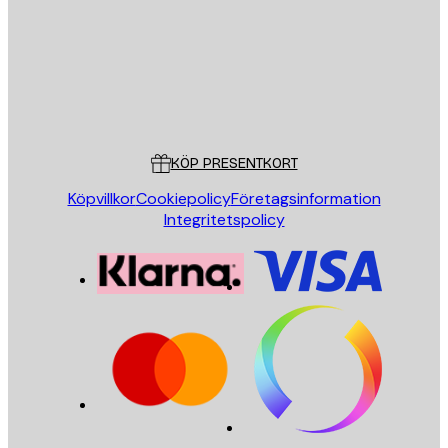
Butik
Poster Store
Kundservice
KÖP PRESENTKORT
Köpvillkor
Cookiepolicy
Företagsinformation
Integritetspolicy