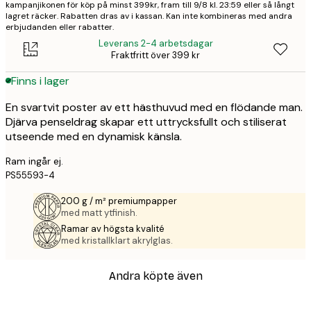
kampanjikonen för köp på minst 399kr, fram till 9/8 kl. 23:59 eller så långt
lagret räcker. Rabatten dras av i kassan. Kan inte kombineras med andra
erbjudanden eller rabatter.
Leverans 2-4 arbetsdagar
Fraktfritt över 399 kr
Finns i lager
En svartvit poster av ett hästhuvud med en flödande man.
Djärva penseldrag skapar ett uttrycksfullt och stiliserat
utseende med en dynamisk känsla.
Ram ingår ej.
PS55593-4
200 g / m² premiumpapper
med matt ytfinish.
Ramar av högsta kvalité
med kristallklart akrylglas.
Andra köpte även