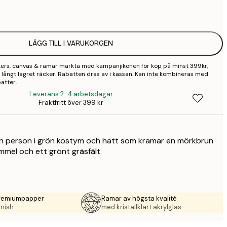
1
2
LÄGG TILL I VARUKORGEN
2
sters, canvas & ramar märkta med kampanjikonen för köp på minst 399kr,
3
 så långt lagret räcker. Rabatten dras av i kassan. Kan inte kombineras med
atter.
4
Leverans 2-4 arbetsdagar
Fraktfritt över 399 kr
9
en person i grön kostym och hatt som kramar en mörkbrun
mmel och ett grönt gräsfält.
premiumpapper
Ramar av högsta kvalité
nish.
med kristallklart akrylglas.