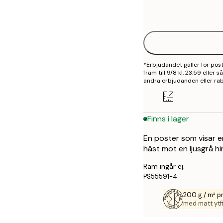
Frame
21x30 cm
options
30x40 cm
40x50 cm
*Erbjudandet gäller för po
50x70 cm
fram till 9/8 kl. 23:59 eller
andra erbjudanden eller rab
70x100 cm
100x150 cm
Finns i lager
En poster som visar 
häst mot en ljusgrå hi
Ram ingår ej.
PS55591-4
200 g / m² 
med matt ytfi