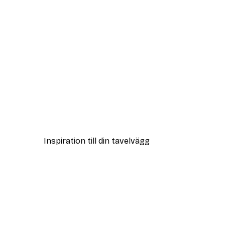
DEAL
Modegatan Poster
Från 108 kr
Inspiration till din tavelvägg