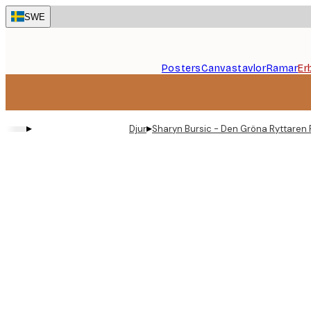
Skip
SWE
to
main
content.
Posters
Canvastavlor
Ramar
Er
▸
▸
Djur
Sharyn Bursic - Den Gröna Ryttaren 