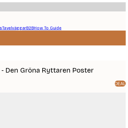
s
Tavelväggar
B2B
How To Guide
 - Den Gröna Ryttaren Poster
DEAL