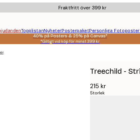
Fraktfritt över 399 kr
bjudanden
Topplistan
Nyheter
Posterpaket
Personliga Fotoposter
40% på Posters & 25% på Canvas*
*Giltigt vid köp för minst 399 kr
ter
Treechild - S
215 kr
Storlek