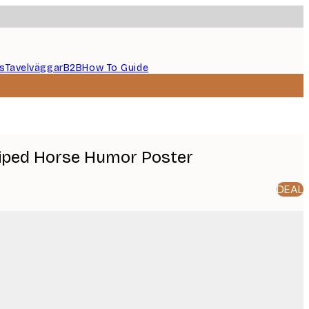
s
Tavelväggar
B2B
How To Guide
triped Horse Humor Poster
DEAL