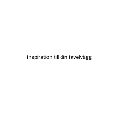
DEAL
Vass i Sol Poster
Från 108 kr
Inspiration till din tavelvägg