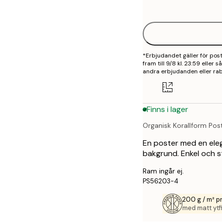
options
50x70 cm
70x100 cm
*Erbjudandet gäller för po
100x150 cm
fram till 9/8 kl. 23:59 eller
andra erbjudanden eller rab
Finns i lager
Organisk Korallform Pos
En poster med en elega
bakgrund. Enkel och st
Ram ingår ej.
PS56203-4
200 g / m² 
med matt ytfi