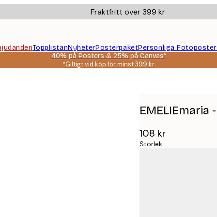
Fraktfritt över 399 kr
bjudanden
Topplistan
Nyheter
Posterpaket
Personliga Fotoposter
40% på Posters & 25% på Canvas*
*Giltigt vid köp för minst 399 kr
ter
EMELIEmaria -
108 kr
Storlek