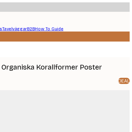
s
Tavelväggar
B2B
How To Guide
 Organiska Korallformer Poster
DEAL