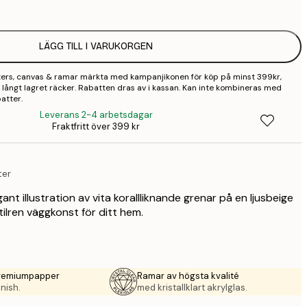
3
LÄGG TILL I VARUKORGEN
4
sters, canvas & ramar märkta med kampanjikonen för köp på minst 399kr,
9
 så långt lagret räcker. Rabatten dras av i kassan. Kan inte kombineras med
atter.
Leverans 2-4 arbetsdagar
Fraktfritt över 399 kr
ter
nt illustration av vita korallliknande grenar på en ljusbeige
ilren väggkonst för ditt hem.
premiumpapper
Ramar av högsta kvalité
nish.
med kristallklart akrylglas.