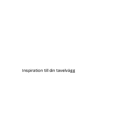
DEAL
Vägen till Stranden Poster
Från 108 kr
Inspiration till din tavelvägg