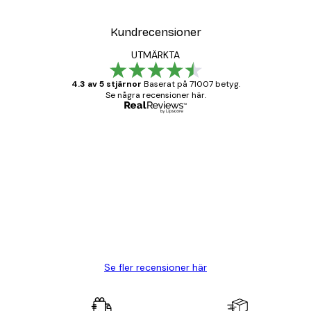
Kundrecensioner
UTMÄRKTA
4.3 av 5 stjärnor
Baserat på 71007 betyg.
Se några recensioner här.
Verifierad köpare
Kundrecensioner
BRA
20 apr.
Björn R
Se fler recensioner här