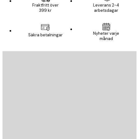
Fraktfritt över
Leverans 2-4
399 kr
arbetsdagar
Nyheter varje
Säkra betalningar
månad
E-postadress
SKICKA
Butik
Poster Store
Kundservice