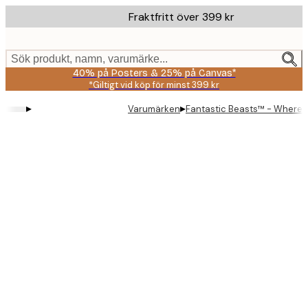
Skip
Fraktfritt över 399 kr
to
main
content.
Sök produkt, namn, varumärke...
40% på Posters & 25% på Canvas*
*Giltigt vid köp för minst 399 kr
▸
▸
Varumärken
Fantastic Beasts™ - Where t