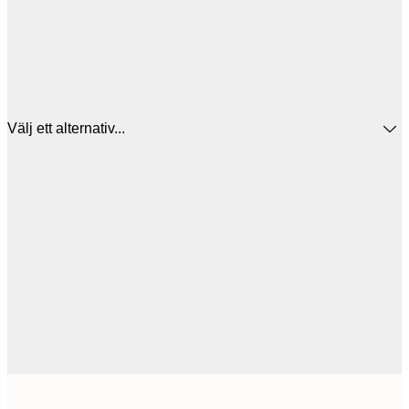
Välj ett alternativ...
30x40 cm
2