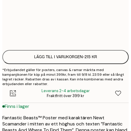
50x70 cm
3
Frame
options
LÄGG TILL I VARUKORGEN
-
215 KR
*Erbjudandet gäller för posters, canvas & ramar märkta med
kampanjikonen för köp på minst 399kr, fram till 9/8 kl. 23:59 eller så långt
lagret räcker. Rabatten dras av i kassan. Kan inte kombineras med andra
erbjudanden eller rabatter.
Leverans 2-4 arbetsdagar
Fraktfritt över 399 kr
Finns i lager
Fantastic Beasts™ Poster med karaktären Newt
Scamander i mitten av ett höghus och texten ”Fantastic
Beasts And Where To Find Them”. Denna poster kan bland