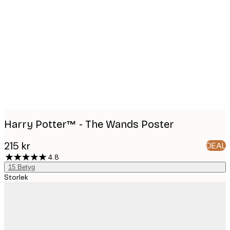
Product
images
Harry Potter™ - The Wands Poster
215 kr
DEAL
4.8
15
Betyg
Storlek