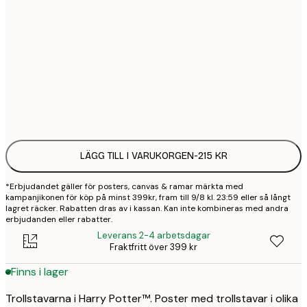
30x40 cm
2
50x70 cm
3
Frame
options
LÄGG TILL I VARUKORGEN
-
215 KR
*Erbjudandet gäller för posters, canvas & ramar märkta med
kampanjikonen för köp på minst 399kr, fram till 9/8 kl. 23:59 eller så långt
lagret räcker. Rabatten dras av i kassan. Kan inte kombineras med andra
erbjudanden eller rabatter.
Leverans 2-4 arbetsdagar
Fraktfritt över 399 kr
Finns i lager
Trollstavarna i Harry Potter™. Poster med trollstavar i olika