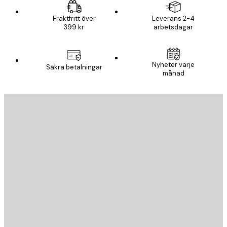
Fraktfritt över
Leverans 2-4
399 kr
arbetsdagar
Nyheter varje
Säkra betalningar
månad
E-postadress
SKICKA
Butik
Poster Store