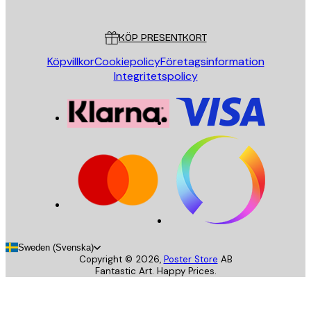
Kundservice
KÖP PRESENTKORT
Köpvillkor
Cookiepolicy
Företagsinformation
Integritetspolicy
Sweden (Svenska)
Copyright ©
2026
,
Poster Store
AB
Fantastic Art. Happy Prices.