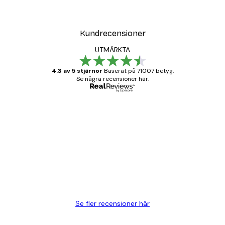
Kundrecensioner
UTMÄRKTA
4.3 av 5 stjärnor
Baserat på 71007 betyg.
Se några recensioner här.
Verifierad köpare
Kundrecensioner
BRA
20 apr.
Björn R
Se fler recensioner här