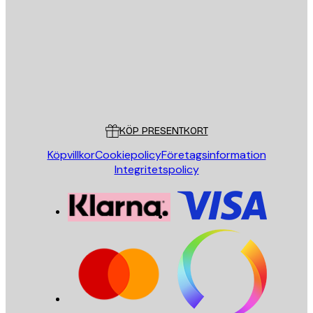
SKICKA
Butik
Poster Store
Kundservice
KÖP PRESENTKORT
Köpvillkor
Cookiepolicy
Företagsinformation
Integritetspolicy