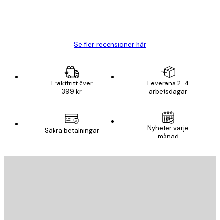
20 apr.
Björn R
Se fler recensioner här
Fraktfritt över
Leverans 2-4
399 kr
arbetsdagar
Nyheter varje
Säkra betalningar
månad
E-postadress