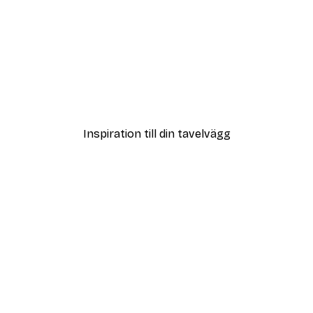
DEAL
ley Poster
Moomin Sailing with Frie
Från 119 kr
Inspiration till din tavelvägg