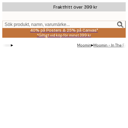
Skip
Fraktfritt över 399 kr
to
main
content.
Sök produkt, namn, varumärke...
40% på Posters & 25% på Canvas*
*Giltigt vid köp för minst 399 kr
▸
▸
Moomin
Moomin - In The Fo