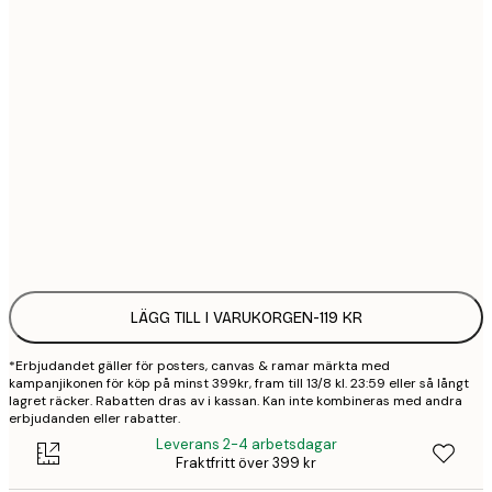
21x30 cm
1
30x40 cm
2
40x50 cm
2
50x70 cm
3
Frame
options
LÄGG TILL I VARUKORGEN
-
119 KR
*Erbjudandet gäller för posters, canvas & ramar märkta med
kampanjikonen för köp på minst 399kr, fram till 13/8 kl. 23:59 eller så långt
lagret räcker. Rabatten dras av i kassan. Kan inte kombineras med andra
erbjudanden eller rabatter.
Leverans 2-4 arbetsdagar
Fraktfritt över 399 kr