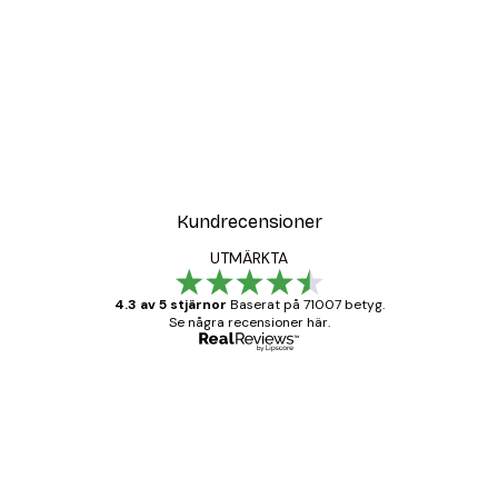
Kundrecensioner
UTMÄRKTA
4.3 av 5 stjärnor
Baserat på 71007 betyg.
Se några recensioner här.
Verifierad köpare
Kundrecensioner
BRA