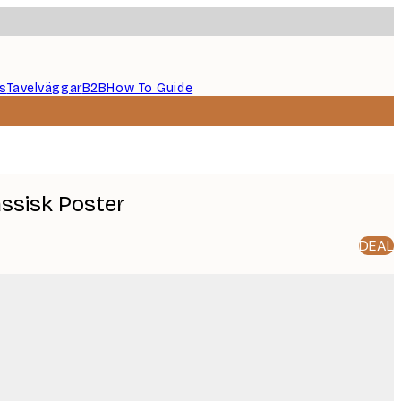
s
Tavelväggar
B2B
How To Guide
ssisk Poster
DEAL