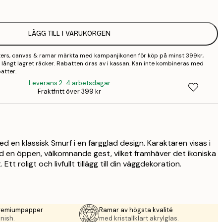
2
LÄGG TILL I VARUKORGEN
2
sters, canvas & ramar märkta med kampanjikonen för köp på minst 399kr,
2
 så långt lagret räcker. Rabatten dras av i kassan. Kan inte kombineras med
atter.
3
Leverans 2-4 arbetsdagar
Fraktfritt över 399 kr
4
9
 en klassisk Smurf i en färgglad design. Karaktären visas i
 en öppen, välkomnande gest, vilket framhäver det ikoniska
Ett roligt och livfullt tillägg till din väggdekoration.
premiumpapper
Ramar av högsta kvalité
nish.
med kristallklart akrylglas.