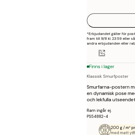
options
30x40 cm
40x50 cm
*Erbjudandet gäller för po
50x50 cm
fram till 9/8 kl. 23:59 eller
andra erbjudanden eller rab
50x70 cm
70x100 cm
Finns i lager
100x150 cm
Klassisk Smurfposter
Smurfarna-postern med
en dynamisk pose med
och lekfulla utseendet. 
Ram ingår ej.
PS54882-4
200 g / m² 
med matt ytfi