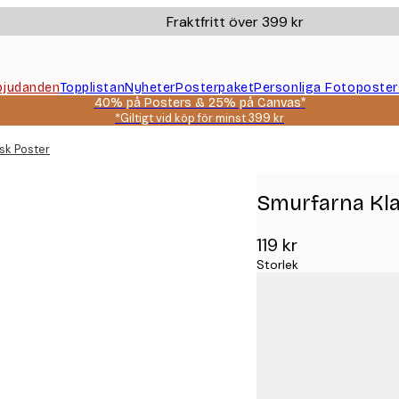
Fraktfritt över 399 kr
bjudanden
Topplistan
Nyheter
Posterpaket
Personliga Fotoposter
40% på Posters & 25% på Canvas*
*Giltigt vid köp för minst 399 kr
sk Poster
Smurfarna Kla
119 kr
Storlek