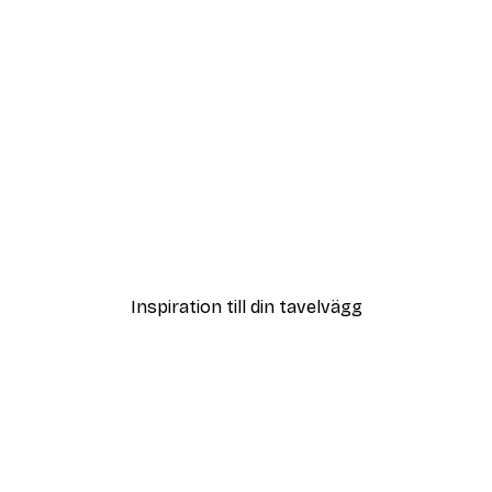
DEAL
Poster
Vägen till Stranden Poste
Från 108 kr
Inspiration till din tavelvägg