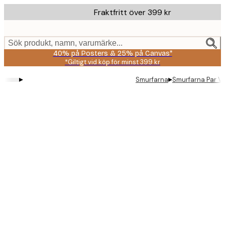
Skip
Fraktfritt över 399 kr
to
main
content.
Sök produkt, namn, varumärke...
40% på Posters & 25% på Canvas*
*Giltigt vid köp för minst 399 kr
▸
▸
Smurfarna
Smurfarna Par Vi