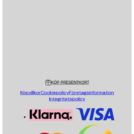
E-postadress
SKICKA
Butik
Poster Store
Kundservice
KÖP PRESENTKORT
Köpvillkor
Cookiepolicy
Företagsinformation
Integritetspolicy