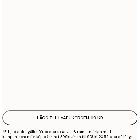
21x30 cm
1
30x40 cm
2
40x50 cm
2
50x70 cm
3
70x100 cm
4
100x150 cm
9
Frame
options
LÄGG TILL I VARUKORGEN
-
119 KR
*Erbjudandet gäller för posters, canvas & ramar märkta med
kampanjikonen för köp på minst 399kr, fram till 9/8 kl. 23:59 eller så långt