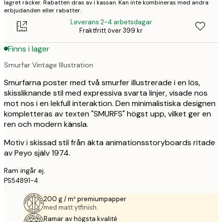
lagret räcker. Rabatten dras av i kassan. Kan inte kombineras med andra
erbjudanden eller rabatter.
Leverans 2-4 arbetsdagar
Fraktfritt över 399 kr
Finns i lager
Smurfar Vintage Illustration
Smurfarna poster med två smurfer illustrerade i en lös,
skissliknande stil med expressiva svarta linjer, visade nos
mot nos i en lekfull interaktion. Den minimalistiska designen
kompletteras av texten "SMURFS" högst upp, vilket ger en
ren och modern känsla.
Motiv i skissad stil från äkta animationsstoryboards ritade
av Peyo själv 1974.
Ram ingår ej.
PS54891-4
200 g / m² premiumpapper
med matt ytfinish.
Ramar av högsta kvalité