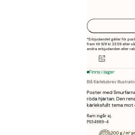
Frame
21x30 cm
options
30x40 cm
40x50 cm
*Erbjudandet gäller för po
50x70 cm
fram till 9/8 kl. 23:59 eller
andra erbjudanden eller rab
70x100 cm
100x150 cm
Finns i lager
Blå Kärleksbrev Illustrati
Poster med Smurfarna 
röda hjärtan. Den ren
kärleksfullt tema mot 
Ram ingår ej.
PS54889-4
200 g / m² 