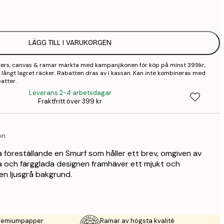
1
2
LÄGG TILL I VARUKORGEN
2
sters, canvas & ramar märkta med kampanjikonen för köp på minst 399kr,
3
 så långt lagret räcker. Rabatten dras av i kassan. Kan inte kombineras med
atter.
4
Leverans 2-4 arbetsdagar
Fraktfritt över 399 kr
9
on
föreställande en Smurf som håller ett brev, omgiven av
a och färgglada designen framhäver ett mjukt och
en ljusgrå bakgrund.
premiumpapper
Ramar av högsta kvalité