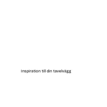
DEAL
Sommarmorgon Poster
Från 108 kr
Inspiration till din tavelvägg