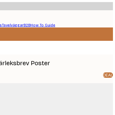
s
Tavelväggar
B2B
How To Guide
rleksbrev Poster
DEAL