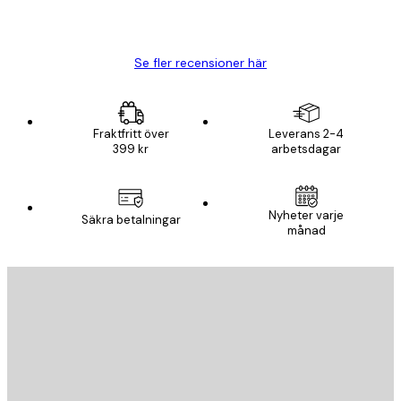
20 apr.
Björn R
Se fler recensioner här
Fraktfritt över
Leverans 2-4
399 kr
arbetsdagar
Nyheter varje
Säkra betalningar
månad
E-postadress
SKICKA