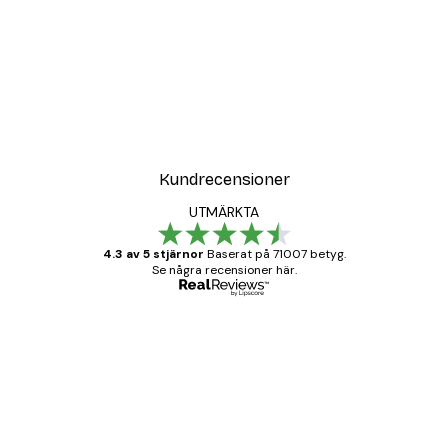
DEAL
Poster
Vägen till Stranden Poste
Från 108 kr
Kundrecensioner
UTMÄRKTA
4.3 av 5 stjärnor
Baserat på 71007 betyg.
Se några recensioner här.
Verifierad köpare
Kundrecensioner
BRA