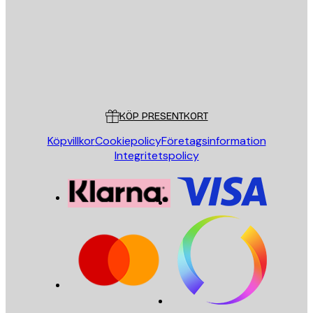
Butik
Poster Store
Kundservice
KÖP PRESENTKORT
Köpvillkor
Cookiepolicy
Företagsinformation
Integritetspolicy