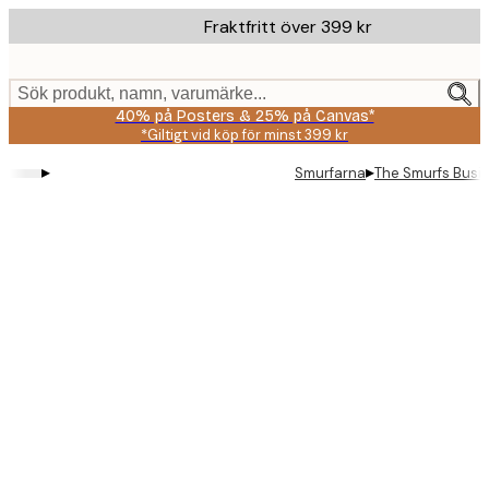
Skip
Fraktfritt över 399 kr
to
main
content.
Sök produkt, namn, varumärke...
40% på Posters & 25% på Canvas*
*Giltigt vid köp för minst 399 kr
▸
▸
Smurfarna
The Smurfs Busig