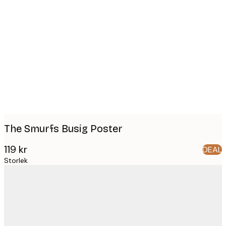
Product
images
The Smurfs Busig Poster
119 kr
DEAL
Storlek