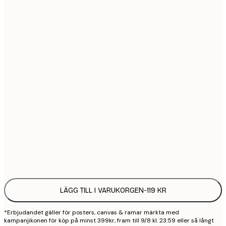
21x30 cm
1
30x40 cm
2
40x50 cm
2
50x70 cm
3
70x100 cm
4
100x150 cm
9
Frame
options
LÄGG TILL I VARUKORGEN
-
119 KR
*Erbjudandet gäller för posters, canvas & ramar märkta med
kampanjikonen för köp på minst 399kr, fram till 9/8 kl. 23:59 eller så långt