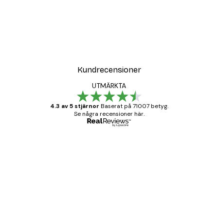
Kundrecensioner
UTMÄRKTA
4.3 av 5 stjärnor
Baserat på 71007 betyg.
Se några recensioner här.
Verifierad köpare
Kundrecensioner
BRA
20 apr.
Björn R