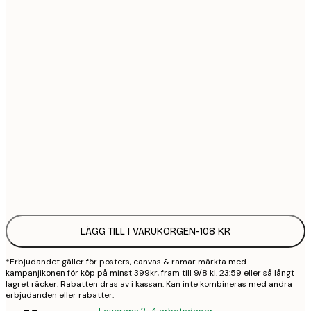
21x30 cm
1
30x40 cm
2
50x70 cm
3
70x100 cm
4
100x150 cm
9
Frame
options
LÄGG TILL I VARUKORGEN
-
108 KR
*Erbjudandet gäller för posters, canvas & ramar märkta med
kampanjikonen för köp på minst 399kr, fram till 9/8 kl. 23:59 eller så långt
lagret räcker. Rabatten dras av i kassan. Kan inte kombineras med andra
erbjudanden eller rabatter.