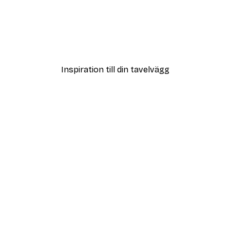
DEAL
Poster
Vägen till Stranden Poste
Från 108 kr
Inspiration till din tavelvägg