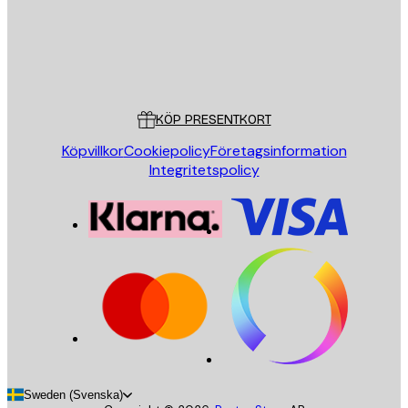
Butik
Poster Store
Kundservice
KÖP PRESENTKORT
Köpvillkor
Cookiepolicy
Företagsinformation
Integritetspolicy
Sweden (Svenska)