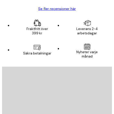
Se fler recensioner här
Fraktfritt över
Leverans 2-4
399 kr
arbetsdagar
Nyheter varje
Säkra betalningar
månad
E-postadress
SKICKA