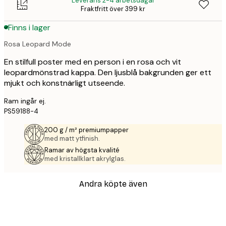
Leverans 2-4 arbetsdagar
Fraktfritt över 399 kr
Finns i lager
Rosa Leopard Mode
En stilfull poster med en person i en rosa och vit
leopardmönstrad kappa. Den ljusblå bakgrunden ger ett
mjukt och konstnärligt utseende.
Ram ingår ej.
PS59188-4
200 g / m² premiumpapper
med matt ytfinish.
Ramar av högsta kvalité
med kristallklart akrylglas.
Andra köpte även