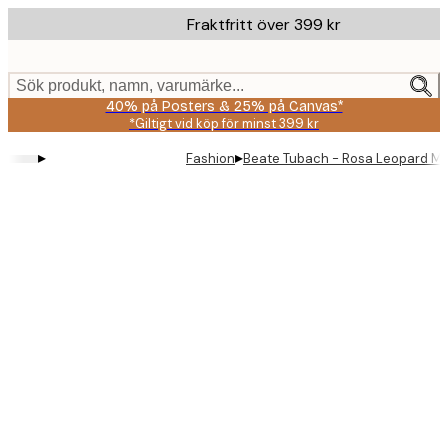
Skip
Fraktfritt över 399 kr
to
main
content.
Sök produkt, namn, varumärke...
40% på Posters & 25% på Canvas*
*Giltigt vid köp för minst 399 kr
▸
▸
Fashion
Beate Tubach - Rosa Leopard Mo