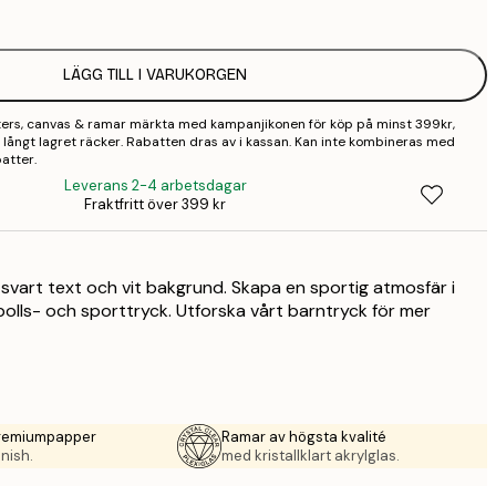
2
LÄGG TILL I VARUKORGEN
sters, canvas & ramar märkta med kampanjikonen för köp på minst 399kr,
 så långt lagret räcker. Rabatten dras av i kassan. Kan inte kombineras med
atter.
Leverans 2-4 arbetsdagar
Fraktfritt över 399 kr
 svart text och vit bakgrund. Skapa en sportig atmosfär i
olls- och sporttryck. Utforska vårt barntryck för mer
premiumpapper
Ramar av högsta kvalité
nish.
med kristallklart akrylglas.