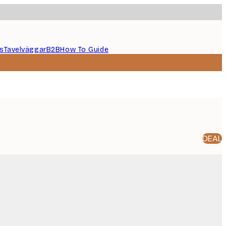
s
Tavelväggar
B2B
How To Guide
DEAL