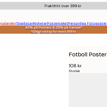
Fraktfritt över 399 kr
bjudanden
Topplistan
Nyheter
Posterpaket
Personliga Fotoposter
40% på Posters & 25% på Canvas*
*Giltigt vid köp för minst 399 kr
Fotboll Poster
108 kr
Storlek