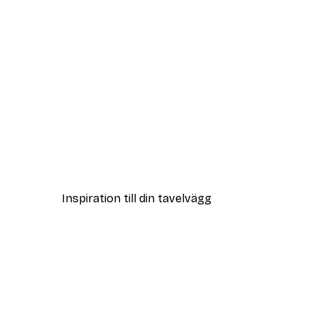
DEAL
The Perfect Combination Pos
Från 108 kr
Inspiration till din tavelvägg