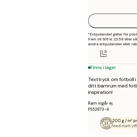
options
30x40 cm
*Erbjudandet gäller för po
fram till 9/8 kl. 23:59 eller
andra erbjudanden eller rab
Finns i lager
Texttryck om fotboll i
ditt barnrum med fotb
inspiration!
Ram ingår ej.
PS52873-4
200 g / m² 
med matt ytfi