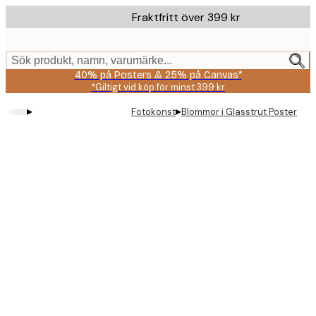
Skip
Fraktfritt över 399 kr
to
main
content.
Sök produkt, namn, varumärke...
40% på Posters & 25% på Canvas*
*Giltigt vid köp för minst 399 kr
▸
▸
Fotokonst
Blommor i Glasstrut Poster