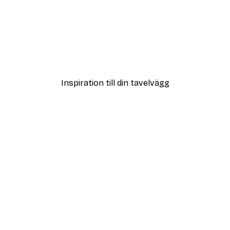
DEAL
ter
Modegatan Poster
Från 108 kr
Inspiration till din tavelvägg