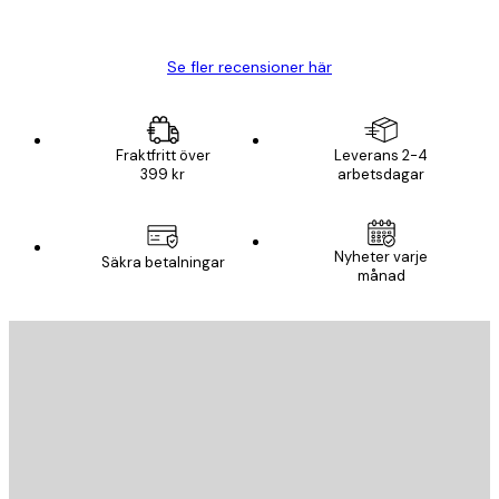
Björn R
Se fler recensioner här
Fraktfritt över
Leverans 2-4
399 kr
arbetsdagar
Nyheter varje
Säkra betalningar
månad
E-postadress
SKICKA