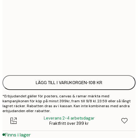
21x30 cm
1
30x40 cm
2
50x70 cm
3
Frame
options
LÄGG TILL I VARUKORGEN
-
108 KR
*Erbjudandet gäller för posters, canvas & ramar märkta med
kampanjikonen för köp på minst 399kr, fram till 9/8 kl. 23:59 eller så långt
lagret räcker. Rabatten dras av i kassan. Kan inte kombineras med andra
erbjudanden eller rabatter.
Leverans 2-4 arbetsdagar
Fraktfritt över 399 kr
Finns i lager