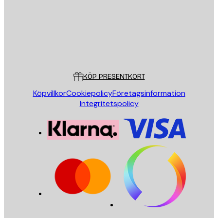
Butik
Poster Store
Kundservice
KÖP PRESENTKORT
Köpvillkor
Cookiepolicy
Företagsinformation
Integritetspolicy