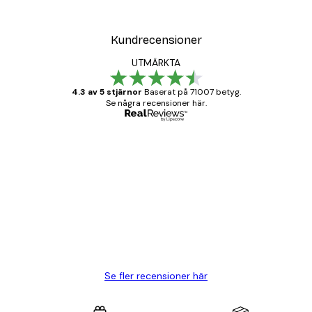
Kundrecensioner
UTMÄRKTA
4.3 av 5 stjärnor
Baserat på 71007 betyg.
Se några recensioner här.
Verifierad köpare
Kundrecensioner
BRA
20 apr.
Björn R
Se fler recensioner här