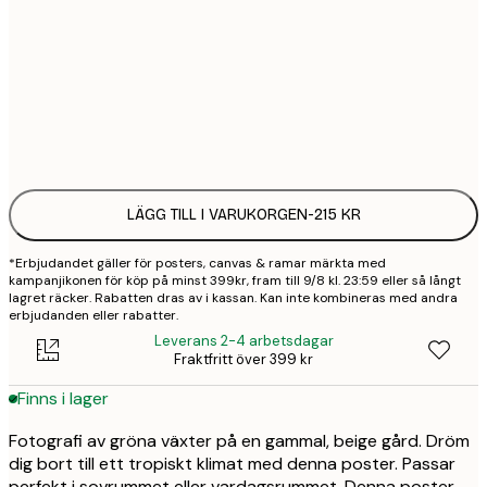
30x40 cm
2
50x70 cm
3
Frame
options
LÄGG TILL I VARUKORGEN
-
215 KR
*Erbjudandet gäller för posters, canvas & ramar märkta med
kampanjikonen för köp på minst 399kr, fram till 9/8 kl. 23:59 eller så långt
lagret räcker. Rabatten dras av i kassan. Kan inte kombineras med andra
erbjudanden eller rabatter.
Leverans 2-4 arbetsdagar
Fraktfritt över 399 kr
Finns i lager
Fotografi av gröna växter på en gammal, beige gård. Dröm
dig bort till ett tropiskt klimat med denna poster. Passar
perfekt i sovrummet eller vardagsrummet. Denna poster