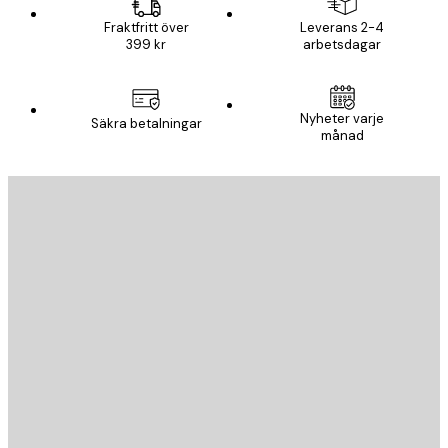
Fraktfritt över
Leverans 2-4
399 kr
arbetsdagar
Nyheter varje
Säkra betalningar
månad
E-postadress
SKICKA
Butik
Poster Store