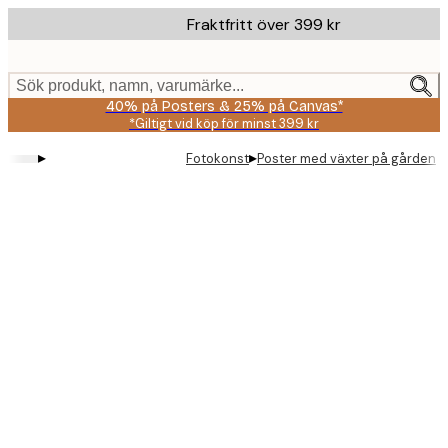
Skip
Fraktfritt över 399 kr
to
main
content.
Sök produkt, namn, varumärke...
40% på Posters & 25% på Canvas*
*Giltigt vid köp för minst 399 kr
▸
▸
Fotokonst
Poster med växter på gården