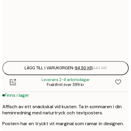
30x40 cm
58,
215 
50x70 cm
94,
347 
Frame
options
LÄGG TILL I VARUKORGEN
-
94,50 KR
347 KR
Leverans 2-4 arbetsdagar
Fraktfritt över 399 kr
Finns i lager
Affisch av ett snäckskal vid kusten. Ta in sommaren i din
heminredning med naturtryck och textposters.
Postern har en tryckt vit marginal som ramar in designen.