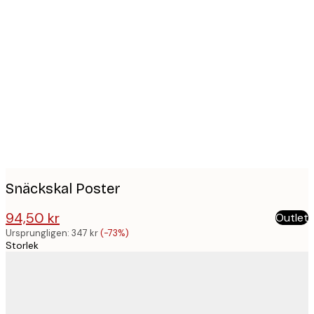
Product
images
Snäckskal Poster
94,50 kr
Outlet
347 kr
Ursprungligen:
347 kr
(-73%)
Storlek