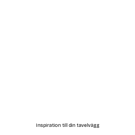
DEAL
Dream Poster
Från 65 kr
Inspiration till din tavelvägg