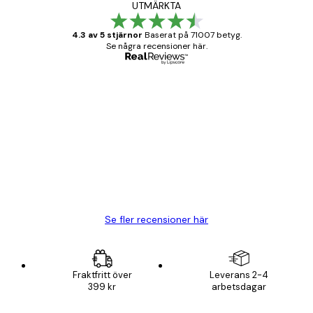
UTMÄRKTA
4.3 av 5 stjärnor
Baserat på 71007 betyg.
Se några recensioner här.
Verifierad köpare
Kundrecensioner
BRA
20 apr.
Björn R
Se fler recensioner här
Fraktfritt över
Leverans 2-4
399 kr
arbetsdagar