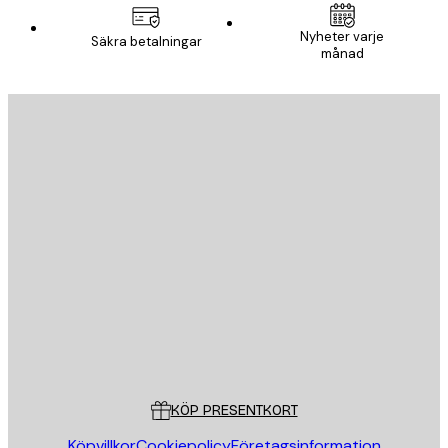
Nyheter varje
Säkra betalningar
månad
E-postadress
SKICKA
Butik
Poster Store
Kundservice
KÖP PRESENTKORT
Köpvillkor
Cookiepolicy
Företagsinformation