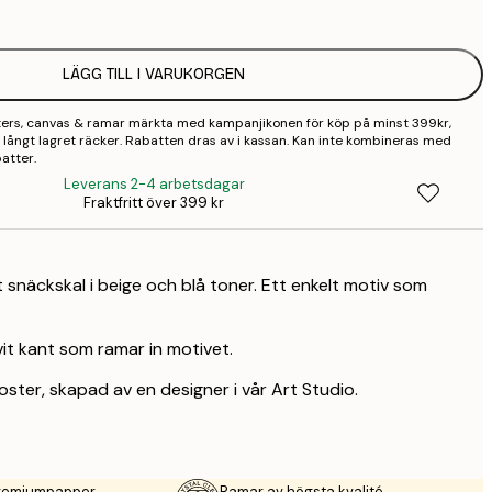
LÄGG TILL I VARUKORGEN
sters, canvas & ramar märkta med kampanjikonen för köp på minst 399kr,
 så långt lagret räcker. Rabatten dras av i kassan. Kan inte kombineras med
atter.
Leverans 2-4 arbetsdagar
Fraktfritt över 399 kr
 snäckskal i beige och blå toner. Ett enkelt motiv som
it kant som ramar in motivet.
oster, skapad av en designer i vår Art Studio.
premiumpapper
Ramar av högsta kvalité