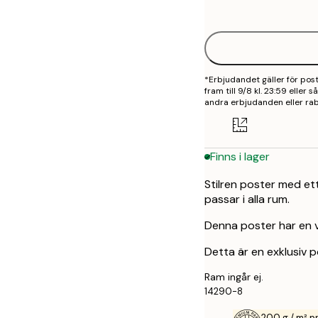
options
*Erbjudandet gäller för po
fram till 9/8 kl. 23:59 eller
andra erbjudanden eller rab
Finns i lager
Stilren poster med ett
passar i alla rum.
Denna poster har en v
Detta är en exklusiv p
Ram ingår ej.
14290-8
200 g / m² 