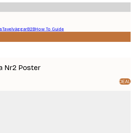
s
Tavelväggar
B2B
How To Guide
a Nr2 Poster
DEAL