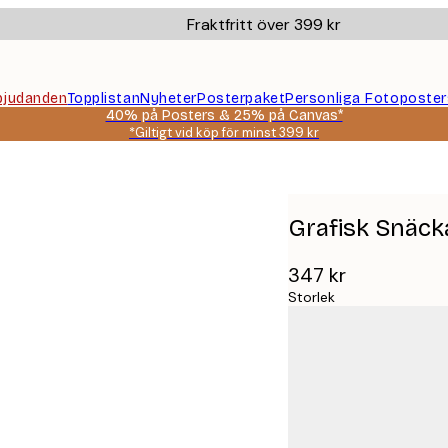
Fraktfritt över 399 kr
bjudanden
Topplistan
Nyheter
Posterpaket
Personliga Fotoposter
40% på Posters & 25% på Canvas*
*Giltigt vid köp för minst 399 kr
Grafisk Snäck
347 kr
Storlek