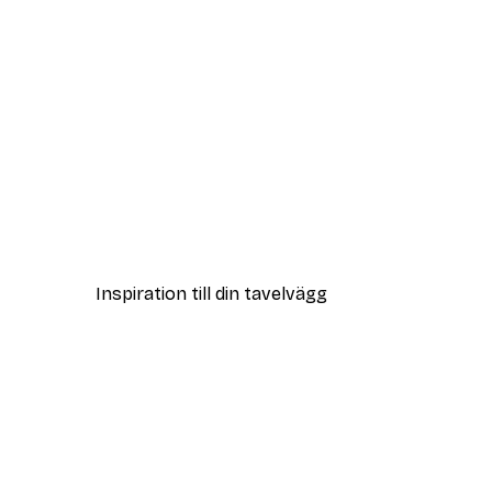
DEAL
Coco Poster
Från 108 kr
Inspiration till din tavelvägg