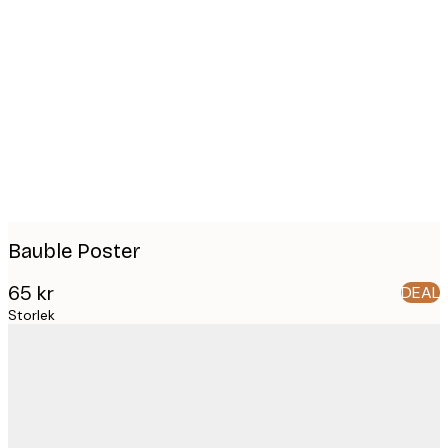
Product
images
Bauble Poster
65 kr
DEAL
Storlek