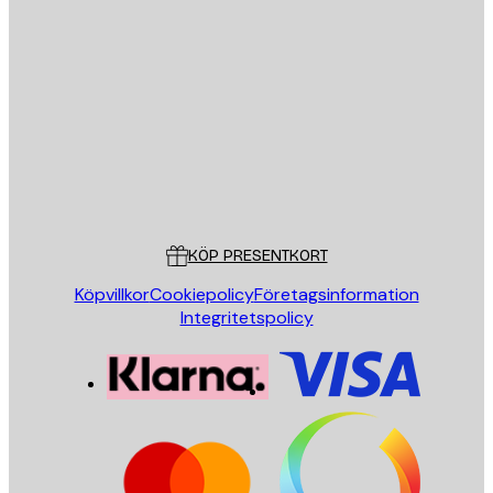
E-postadress
SKICKA
Butik
Poster Store
Kundservice
KÖP PRESENTKORT
Köpvillkor
Cookiepolicy
Företagsinformation
Integritetspolicy