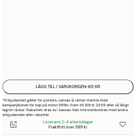
13x18 cm
21x30 cm
1
30x40 cm
2
50x70 cm
3
Frame
options
LÄGG TILL I VARUKORGEN
-
65 KR
*Erbjudandet gäller för posters, canvas & ramar märkta med
kampanjikonen för köp på minst 399kr, fram till 9/8 kl. 23:59 eller så långt
lagret räcker. Rabatten dras av i kassan. Kan inte kombineras med andra
erbjudanden eller rabatter.
Leverans 2-4 arbetsdagar
Fraktfritt över 399 kr