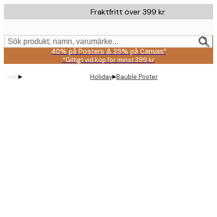
Skip
Fraktfritt över 399 kr
to
main
content.
Sök produkt, namn, varumärke...
40% på Posters & 25% på Canvas*
*Giltigt vid köp för minst 399 kr
▸
▸
Holiday
Bauble Poster