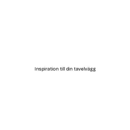
DEAL
Leopard Poster
Från 215 kr
Inspiration till din tavelvägg