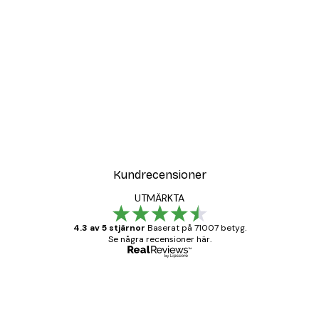
Kundrecensioner
UTMÄRKTA
4.3 av 5 stjärnor
Baserat på 71007 betyg.
Se några recensioner här.
Verifierad köpare
Kundrecensioner
BRA