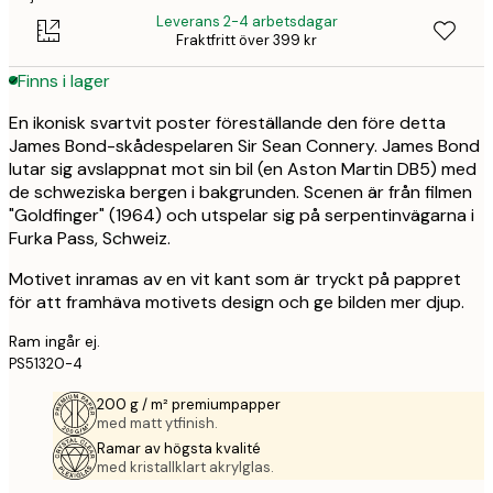
Leverans 2-4 arbetsdagar
Fraktfritt över 399 kr
Finns i lager
En ikonisk svartvit poster föreställande den före detta
James Bond-skådespelaren Sir Sean Connery. James Bond
lutar sig avslappnat mot sin bil (en Aston Martin DB5) med
de schweziska bergen i bakgrunden. Scenen är från filmen
"Goldfinger" (1964) och utspelar sig på serpentinvägarna i
Furka Pass, Schweiz.
Motivet inramas av en vit kant som är tryckt på pappret
för att framhäva motivets design och ge bilden mer djup.
Ram ingår ej.
PS51320-4
200 g / m² premiumpapper
med matt ytfinish.
Ramar av högsta kvalité
med kristallklart akrylglas.