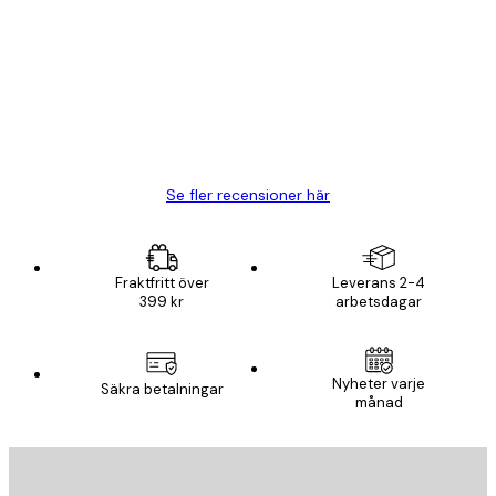
BRA
20 apr.
Björn R
Se fler recensioner här
Fraktfritt över
Leverans 2-4
399 kr
arbetsdagar
Nyheter varje
Säkra betalningar
månad