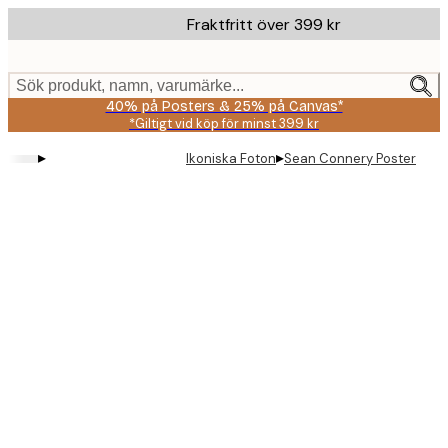
Skip
Fraktfritt över 399 kr
to
main
content.
Sök produkt, namn, varumärke...
40% på Posters & 25% på Canvas*
*Giltigt vid köp för minst 399 kr
▸
▸
Ikoniska Foton
Sean Connery Poster