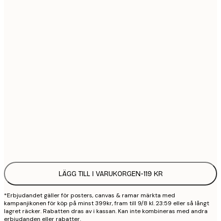
21x30 cm
1
30x40 cm
2
40x50 cm
2
50x70 cm
3
70x100 cm
4
Frame
options
LÄGG TILL I VARUKORGEN
-
119 KR
*Erbjudandet gäller för posters, canvas & ramar märkta med
kampanjikonen för köp på minst 399kr, fram till 9/8 kl. 23:59 eller så långt
lagret räcker. Rabatten dras av i kassan. Kan inte kombineras med andra
erbjudanden eller rabatter.