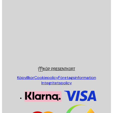
E-postadress
SKICKA
Butik
Poster Store
Kundservice
KÖP PRESENTKORT
Köpvillkor
Cookiepolicy
Företagsinformation
Integritetspolicy