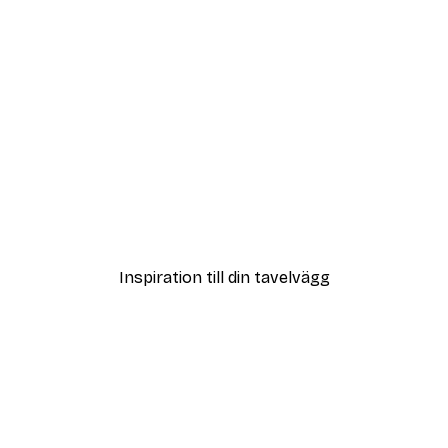
DEAL
er
Audrey Hepburn Poster
Från 119 kr
Inspiration till din tavelvägg