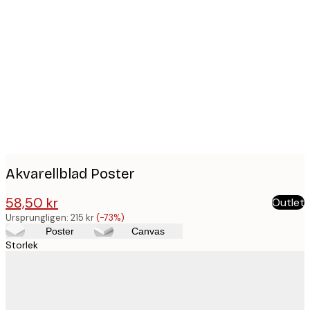
Product
images
Akvarellblad Poster
58,50 kr
Outlet
215 kr
Ursprungligen:
215 kr
(-73%)
Poster
Canvas
Storlek