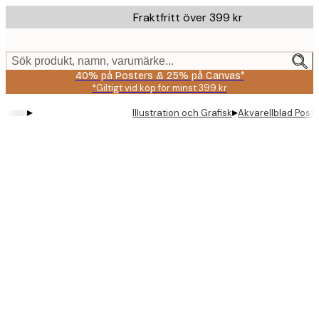
Skip
Fraktfritt över 399 kr
to
main
content.
Sök produkt, namn, varumärke...
40% på Posters & 25% på Canvas*
*Giltigt vid köp för minst 399 kr
▸
▸
Illustration och Grafisk
Akvarellblad Poste