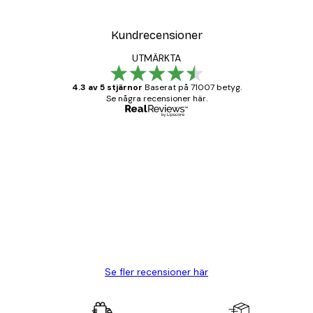
Kundrecensioner
UTMÄRKTA
4.3 av 5 stjärnor
Baserat på 71007 betyg.
Se några recensioner här.
Verifierad köpare
Kundrecensioner
BRA
20 apr.
Björn R
Se fler recensioner här