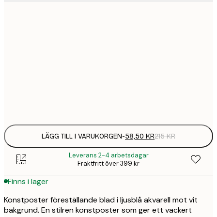
21x30 cm
32,
108 
30x40 cm
58,
215 
50x70 cm
94,
347 
Frame
options
LÄGG TILL I VARUKORGEN
-
58,50 KR
215 KR
Leverans 2-4 arbetsdagar
Fraktfritt över 399 kr
Finns i lager
Konstposter föreställande blad i ljusblå akvarell mot vit
bakgrund. En stilren konstposter som ger ett vackert