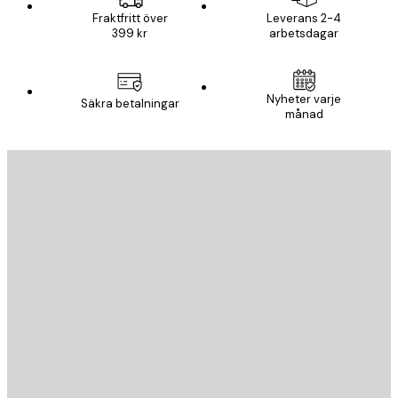
Fraktfritt över
Leverans 2-4
399 kr
arbetsdagar
Nyheter varje
Säkra betalningar
månad
E-postadress
SKICKA
Butik
Poster Store