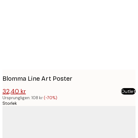
Product
images
Blomma Line Art Poster
32,40 kr
Outlet
108 kr
Ursprungligen:
108 kr
(-70%)
Storlek