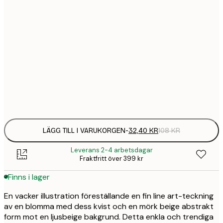
21x30 cm
32,
108 
30x40 cm
58,
215 
50x70 cm
94,
347 
Frame
options
LÄGG TILL I VARUKORGEN
-
32,40 KR
108 KR
Leverans 2-4 arbetsdagar
Fraktfritt över 399 kr
Finns i lager
En vacker illustration föreställande en fin line art-teckning
av en blomma med dess kvist och en mörk beige abstrakt
form mot en ljusbeige bakgrund. Detta enkla och trendiga