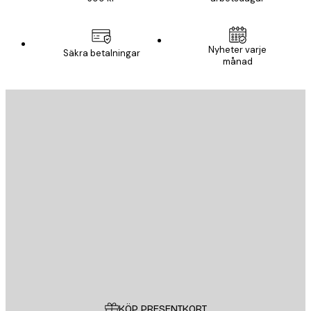
Nyheter varje
Säkra betalningar
månad
E-postadress
SKICKA
Butik
Poster Store
Kundservice
KÖP PRESENTKORT