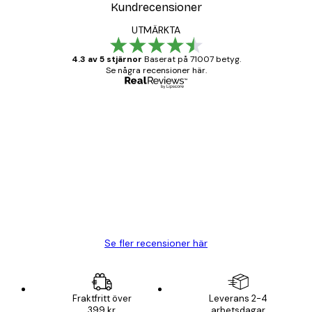
Kundrecensioner
UTMÄRKTA
4.3 av 5 stjärnor
Baserat på 71007 betyg.
Se några recensioner här.
Verifierad köpare
Kundrecensioner
BRA
20 apr.
Björn R
Se fler recensioner här
Fraktfritt över
Leverans 2-4
399 kr
arbetsdagar