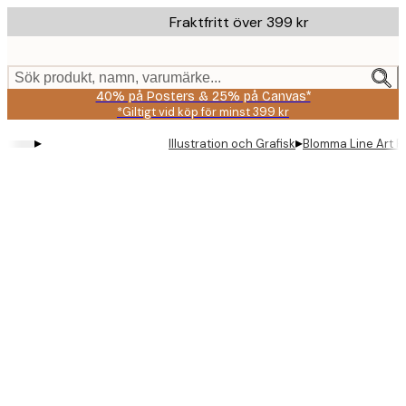
Skip
Fraktfritt över 399 kr
to
main
content.
Sök produkt, namn, varumärke...
40% på Posters & 25% på Canvas*
*Giltigt vid köp för minst 399 kr
▸
▸
Illustration och Grafisk
Blomma Line Art P