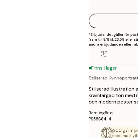
options
30x40 cm
50x70 cm
*Erbjudandet gäller för po
70x100 cm
fram till 9/8 kl. 23:59 eller
andra erbjudanden eller rab
100x150 cm
Finns i lager
Stiliserad Kvinnoporträtt
Stiliserad illustratio
krämfärgad ton med r
och modern poster so
Ram ingår ej.
PS58684-4
200 g / m² 
med matt ytfi