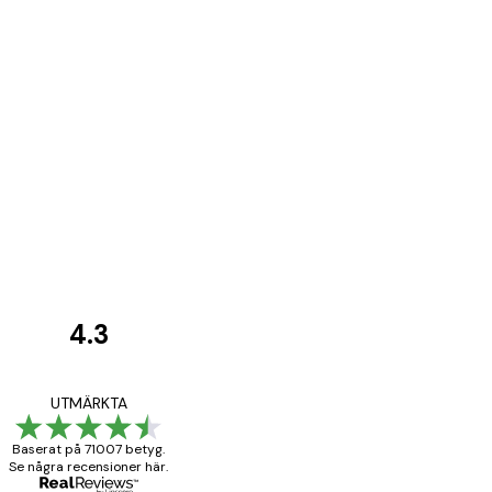
4.3
Kundrecensioner
BRA
UTMÄRKTA
Baserat på 71007 betyg.
Se några recensioner här.
20 apr.