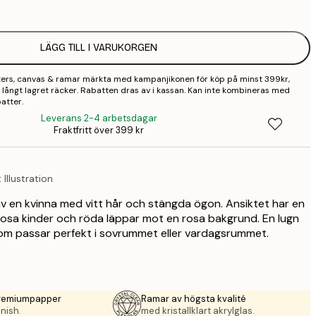
2
LÄGG TILL I VARUKORGEN
3
sters, canvas & ramar märkta med kampanjikonen för köp på minst 399kr,
4
 så långt lagret räcker. Rabatten dras av i kassan. Kan inte kombineras med
atter.
9
Leverans 2-4 arbetsdagar
Fraktfritt över 399 kr
 Illustration
n av en kvinna med vitt hår och stängda ögon. Ansiktet har en
osa kinder och röda läppar mot en rosa bakgrund. En lugn
m passar perfekt i sovrummet eller vardagsrummet.
premiumpapper
Ramar av högsta kvalité
nish.
med kristallklart akrylglas.