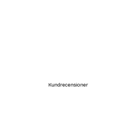
DEAL
Vägen till Stranden Poster
Från 108 kr
Kundrecensioner