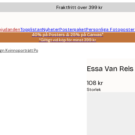
Fraktfritt över 399 kr
bjudanden
Topplistan
Nyheter
Posterpaket
Personliga Fotoposter
40% på Posters & 25% på Canvas*
*Giltigt vid köp för minst 399 kr
gn Kvinnoporträtt Poster
Essa Van Reis
108 kr
Storlek