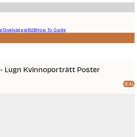
s
Tavelväggar
B2B
How To Guide
 - Lugn Kvinnoporträtt Poster
DEAL