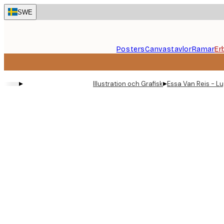
Skip
SWE
to
main
content.
Posters
Canvastavlor
Ramar
Er
▸
▸
Illustration och Grafisk
Essa Van Reis - Lu