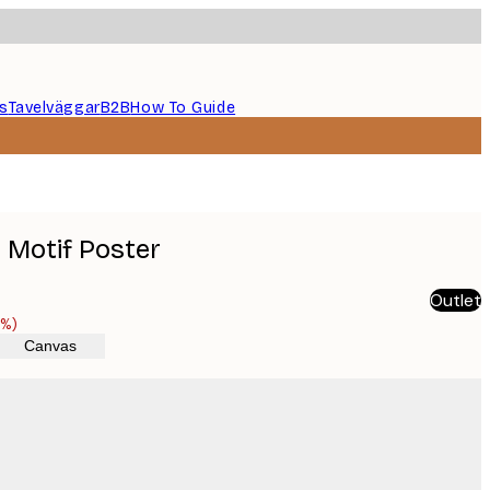
s
Tavelväggar
B2B
How To Guide
n Motif Poster
Outlet
3%)
Canvas