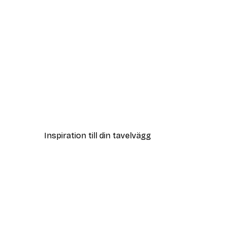
DEAL
Together Poster
Från 65 kr
Inspiration till din tavelvägg