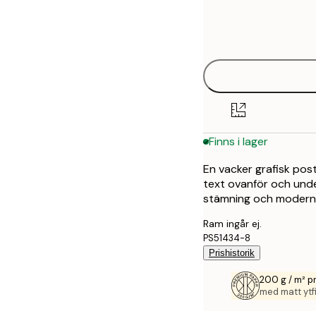
Frame
50x70 cm
options
Finns i lager
En vacker grafisk pos
text ovanför och under
stämning och modern 
Ram ingår ej.
PS51434-8
Prishistorik
200 g / m² 
med matt ytfi