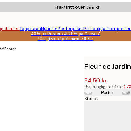
Fraktfritt över 399 kr
bjudanden
Topplistan
Nyheter
Posterpaket
Personliga Fotoposter
40% på Posters & 25% på Canvas*
*Giltigt vid köp för minst 399 kr
tif Poster
Fleur de Jardi
94,50 kr
347 kr
Ursprungligen:
347 kr
(-7
Poster
Storlek