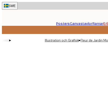
Skip
SWE
to
main
content.
Posters
Canvastavlor
Ramar
Er
▸
▸
Illustration och Grafisk
Fleur de Jardin Mo