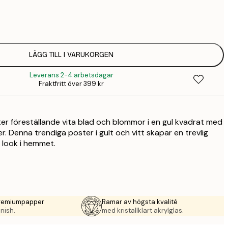
94,
347 
LÄGG TILL I VARUKORGEN
Leverans 2-4 arbetsdagar
Fraktfritt över 399 kr
ter föreställande vita blad och blommor i en gul kvadrat med
. Denna trendiga poster i gult och vitt skapar en trevlig
look i hemmet.
premiumpapper
Ramar av högsta kvalité
nish.
med kristallklart akrylglas.