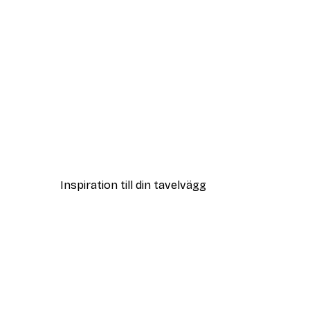
Outlet
Påfågelporträtt Poster
Från 58,50 kr
215 kr
Inspiration till din tavelvägg