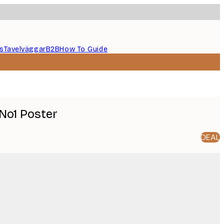
s
Tavelväggar
B2B
How To Guide
 No1 Poster
DEAL