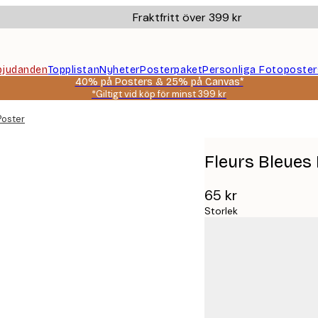
Fraktfritt över 399 kr
bjudanden
Topplistan
Nyheter
Posterpaket
Personliga Fotoposter
40% på Posters & 25% på Canvas*
*Giltigt vid köp för minst 399 kr
Poster
Fleurs Bleues
65 kr
Storlek