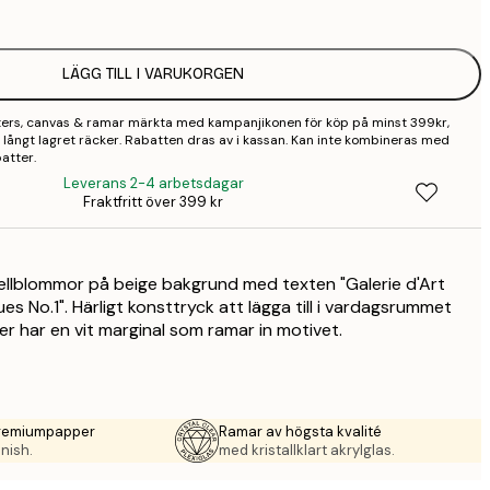
1
LÄGG TILL I VARUKORGEN
2
sters, canvas & ramar märkta med kampanjikonen för köp på minst 399kr,
3
 så långt lagret räcker. Rabatten dras av i kassan. Kan inte kombineras med
atter.
Leverans 2-4 arbetsdagar
Fraktfritt över 399 kr
ellblommor på beige bakgrund med texten "Galerie d'Art
es No.1". Härligt konsttryck att lägga till i vardagsrummet
er har en vit marginal som ramar in motivet.
premiumpapper
Ramar av högsta kvalité
nish.
med kristallklart akrylglas.