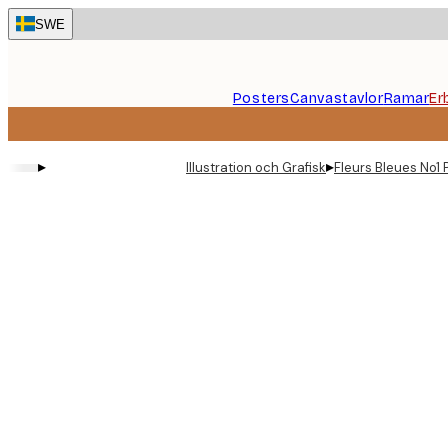
Skip
SWE
to
main
content.
Posters
Canvastavlor
Ramar
Er
▸
▸
Illustration och Grafisk
Fleurs Bleues No1 