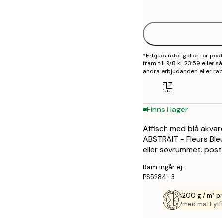
options
21x30 cm
30x40 cm
*Erbjudandet gäller för po
50x70 cm
fram till 9/8 kl. 23:59 eller
andra erbjudanden eller rab
Finns i lager
Affisch med blå akvar
ABSTRAIT - Fleurs Bleu
eller sovrummet. post
Ram ingår ej.
PS52841-3
200 g / m² 
med matt ytfi