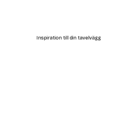
DEAL
ster
Smiling Sun Poster
Från 108 kr
Inspiration till din tavelvägg