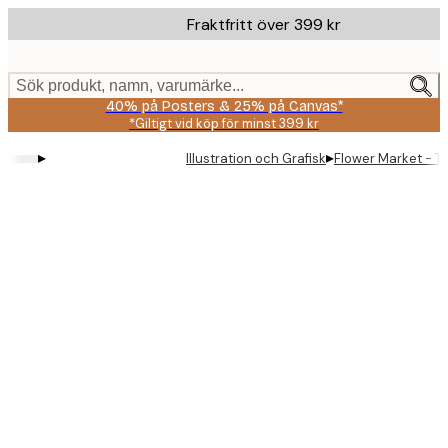
Skip
Fraktfritt över 399 kr
to
main
content.
Sök produkt, namn, varumärke...
40% på Posters & 25% på Canvas*
*Giltigt vid köp för minst 399 kr
▸
▸
Illustration och Grafisk
Flower Market - T