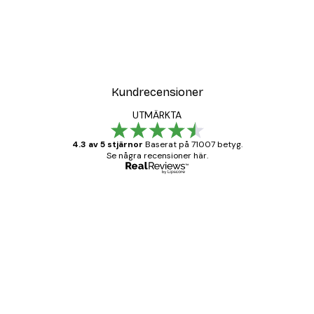
Kundrecensioner
UTMÄRKTA
4.3 av 5 stjärnor
Baserat på 71007 betyg.
Se några recensioner här.
Verifierad köpare
Kundrecensioner
BRA
20 apr.
Björn R