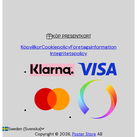
Butik
Poster Store
Kundservice
KÖP PRESENTKORT
Köpvillkor
Cookiepolicy
Företagsinformation
Integritetspolicy
Sweden (Svenska)
Copyright ©
2026
,
Poster Store
AB