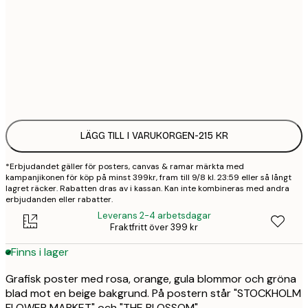
30x40 cm
2
50x70 cm
3
Frame
options
LÄGG TILL I VARUKORGEN
-
215 KR
*Erbjudandet gäller för posters, canvas & ramar märkta med
kampanjikonen för köp på minst 399kr, fram till 9/8 kl. 23:59 eller så långt
lagret räcker. Rabatten dras av i kassan. Kan inte kombineras med andra
erbjudanden eller rabatter.
Leverans 2-4 arbetsdagar
Fraktfritt över 399 kr
Finns i lager
Grafisk poster med rosa, orange, gula blommor och gröna
blad mot en beige bakgrund. På postern står "STOCKHOLM
FLOWER MARKET" och "THE BLOSSOM".