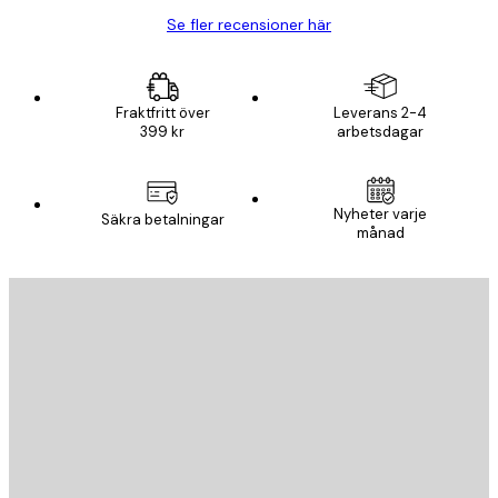
Se fler recensioner här
Fraktfritt över
Leverans 2-4
399 kr
arbetsdagar
Nyheter varje
Säkra betalningar
månad
E-postadress
SKICKA