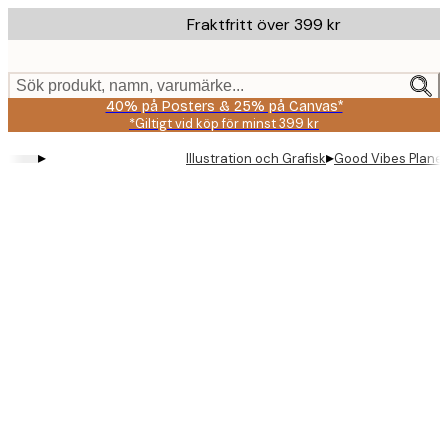
Skip
Fraktfritt över 399 kr
to
main
content.
Sök produkt, namn, varumärke...
40% på Posters & 25% på Canvas*
*Giltigt vid köp för minst 399 kr
▸
▸
Illustration och Grafisk
Good Vibes Planet