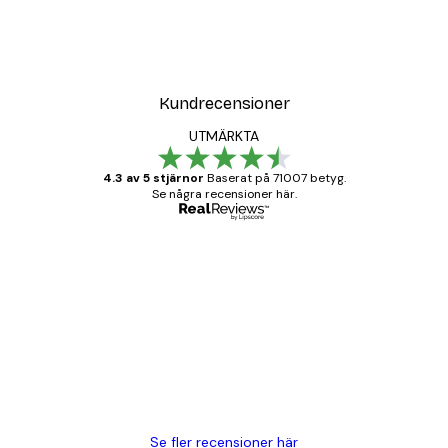
Kundrecensioner
UTMÄRKTA
4.3 av 5 stjärnor
Baserat på 71007 betyg.
Se några recensioner här.
Verifierad köpare
Kundrecensioner
BRA
20 apr.
Björn R
Se fler recensioner här