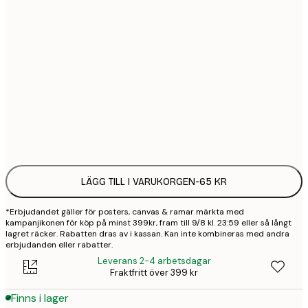
13x18 cm
30x40 cm
2
50x70 cm
3
Frame
options
LÄGG TILL I VARUKORGEN
-
65 KR
*Erbjudandet gäller för posters, canvas & ramar märkta med
kampanjikonen för köp på minst 399kr, fram till 9/8 kl. 23:59 eller så långt
lagret räcker. Rabatten dras av i kassan. Kan inte kombineras med andra
erbjudanden eller rabatter.
Leverans 2-4 arbetsdagar
Fraktfritt över 399 kr
Finns i lager