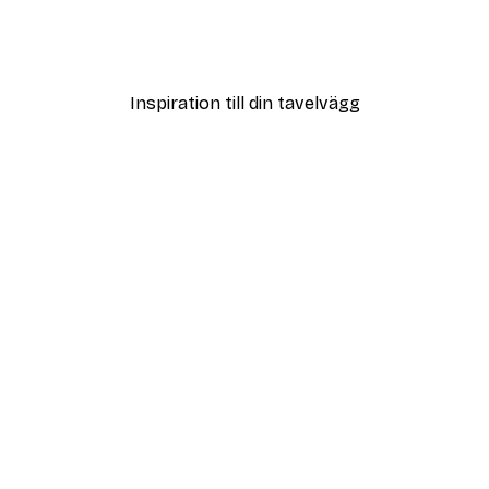
Andreas Magnusson - Getting Things Done Rullposter
Baobab - Born to Love Fo
Från 108 kr
Inspiration till din tavelvägg