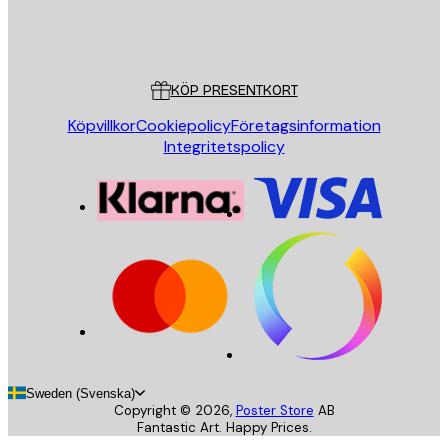
Butik
Poster Store
Kundservice
KÖP PRESENTKORT
Köpvillkor
Cookiepolicy
Företagsinformation
Integritetspolicy
Sweden (Svenska)
Copyright ©
2026
,
Poster Store
AB
Fantastic Art. Happy Prices.