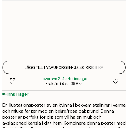
21x30 cm
32,
108 
30x40 cm
58,
215 
Frame
options
LÄGG TILL I VARUKORGEN
-
32,40 KR
108 KR
Leverans 2-4 arbetsdagar
Fraktfritt över 399 kr
Finns i lager
En illustationsposter av en kvinna i bekväm ställning i varma
och mjuka färger med en beige/rosa bakgrund. Denna
poster är perfekt för dig som vill ha en mjuk och
avslappnad känsla i ditt hem. Kombinera denna poster med