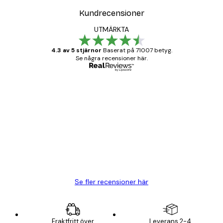
Kundrecensioner
UTMÄRKTA
4.3 av 5 stjärnor
Baserat på 71007 betyg.
Se några recensioner här.
Verifierad köpare
Kundrecensioner
BRA
20 apr.
Björn R
Se fler recensioner här
Fraktfritt över
Leverans 2-4