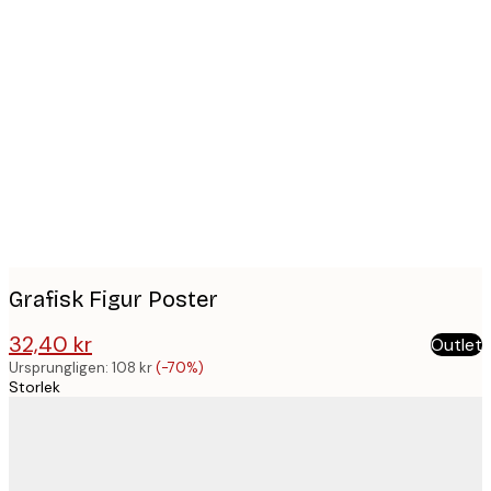
Product
images
Grafisk Figur Poster
32,40 kr
Outlet
108 kr
Ursprungligen:
108 kr
(-70%)
Storlek