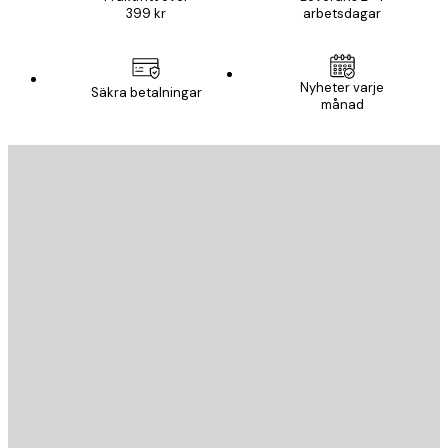
399 kr
arbetsdagar
Nyheter varje
Säkra betalningar
månad
E-postadress
SKICKA
Butik
Poster Store
Kundservice