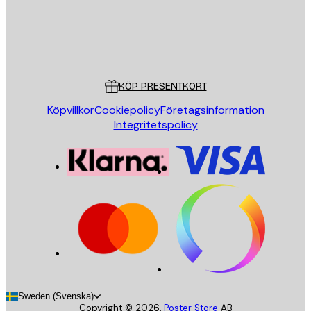
Butik
Poster Store
Kundservice
KÖP PRESENTKORT
Köpvillkor
Cookiepolicy
Företagsinformation
Integritetspolicy
Sweden (Svenska)
Copyright ©
2026
,
Poster Store
AB