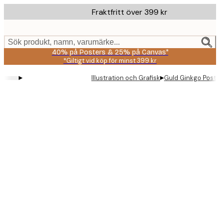
Skip
Fraktfritt över 399 kr
to
main
content.
Sök produkt, namn, varumärke...
40% på Posters & 25% på Canvas*
*Giltigt vid köp för minst 399 kr
▸
▸
Illustration och Grafisk
Guld Ginkgo Poste