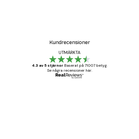
Kundrecensioner
UTMÄRKTA
4.3 av 5 stjärnor
Baserat på 71007 betyg.
Se några recensioner här.
Verifierad köpare
Kundrecensioner
BRA
20 apr.
Björn R