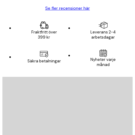
Se fler recensioner här
Fraktfritt över
Leverans 2-4
399 kr
arbetsdagar
Nyheter varje
Säkra betalningar
månad
E-postadress
SKICKA