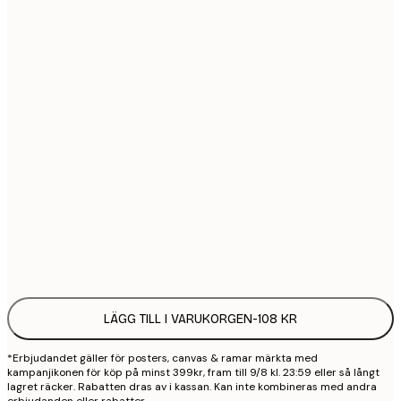
21x30 cm
1
30x40 cm
2
40x50 cm
2
50x70 cm
3
70x100 cm
4
Frame
options
LÄGG TILL I VARUKORGEN
-
108 KR
*Erbjudandet gäller för posters, canvas & ramar märkta med
kampanjikonen för köp på minst 399kr, fram till 9/8 kl. 23:59 eller så långt
lagret räcker. Rabatten dras av i kassan. Kan inte kombineras med andra