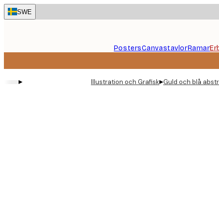
Skip
SWE
to
main
content.
Posters
Canvastavlor
Ramar
Er
▸
▸
Illustration och Grafisk
Guld och blå abst