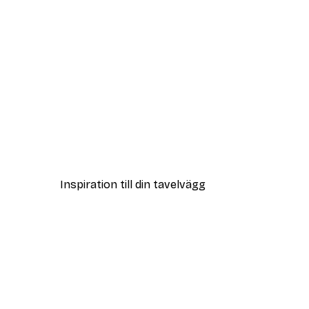
DEAL
Vägen till Stranden Poster
Från 108 kr
Inspiration till din tavelvägg