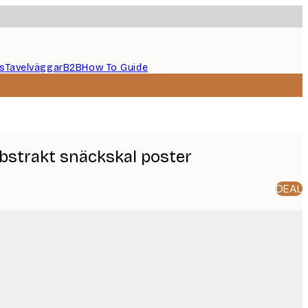
s
Tavelväggar
B2B
How To Guide
abstrakt snäckskal poster
DEAL