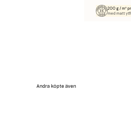
200 g / m² 
med matt ytfi
Andra köpte även