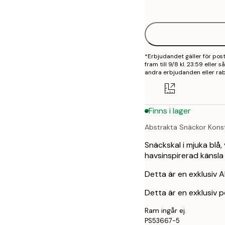
options
50x70 cm
*Erbjudandet gäller för po
fram till 9/8 kl. 23:59 eller
andra erbjudanden eller rab
Finns i lager
Abstrakta Snäckor Kons
Snäckskal i mjuka blå,
havsinspirerad känsla
Detta är en exklusiv A
Detta är en exklusiv p
Ram ingår ej.
PS53667-5