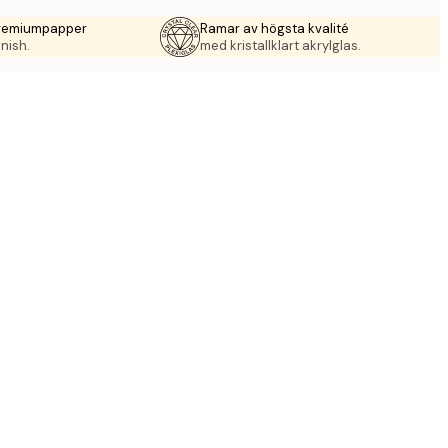
premiumpapper
Ramar av högsta kvalité
nish.
med kristallklart akrylglas.