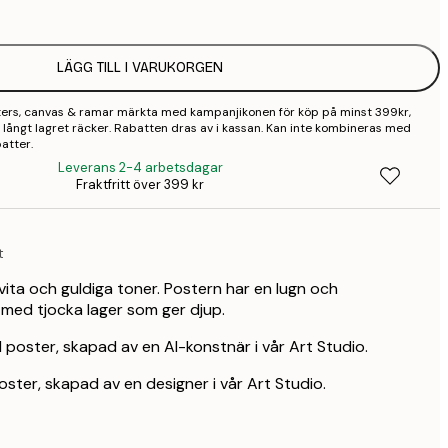
3
LÄGG TILL I VARUKORGEN
sters, canvas & ramar märkta med kampanjikonen för köp på minst 399kr,
 så långt lagret räcker. Rabatten dras av i kassan. Kan inte kombineras med
atter.
Leverans 2-4 arbetsdagar
Fraktfritt över 399 kr
t
 vita och guldiga toner. Postern har en lugn och
 med tjocka lager som ger djup.
I poster, skapad av en AI-konstnär i vår Art Studio.
oster, skapad av en designer i vår Art Studio.