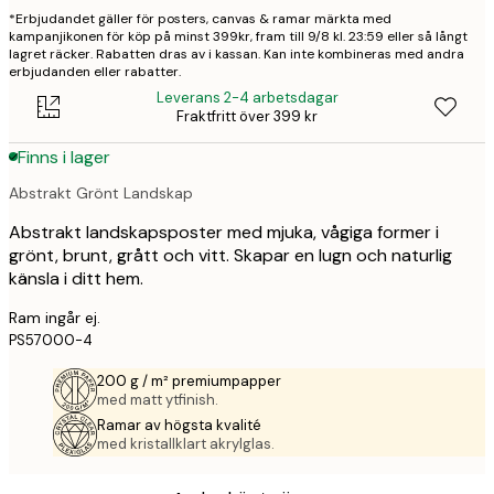
*Erbjudandet gäller för posters, canvas & ramar märkta med
kampanjikonen för köp på minst 399kr, fram till 9/8 kl. 23:59 eller så långt
lagret räcker. Rabatten dras av i kassan. Kan inte kombineras med andra
erbjudanden eller rabatter.
Leverans 2-4 arbetsdagar
Fraktfritt över 399 kr
Finns i lager
Abstrakt Grönt Landskap
Abstrakt landskapsposter med mjuka, vågiga former i
grönt, brunt, grått och vitt. Skapar en lugn och naturlig
känsla i ditt hem.
Ram ingår ej.
PS57000-4
200 g / m² premiumpapper
med matt ytfinish.
Ramar av högsta kvalité
med kristallklart akrylglas.