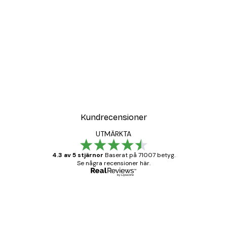
Kundrecensioner
UTMÄRKTA
4.3 av 5 stjärnor
Baserat på 71007 betyg.
Se några recensioner här.
Verifierad köpare
Kundrecensioner
BRA