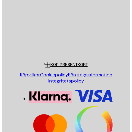
E-postadress
SKICKA
Butik
Poster Store
Kundservice
KÖP PRESENTKORT
Köpvillkor
Cookiepolicy
Företagsinformation
Integritetspolicy