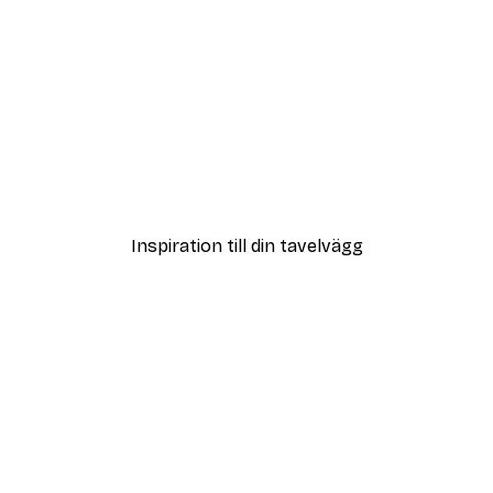
DEAL
Leopard Poster
Från 215 kr
Inspiration till din tavelvägg