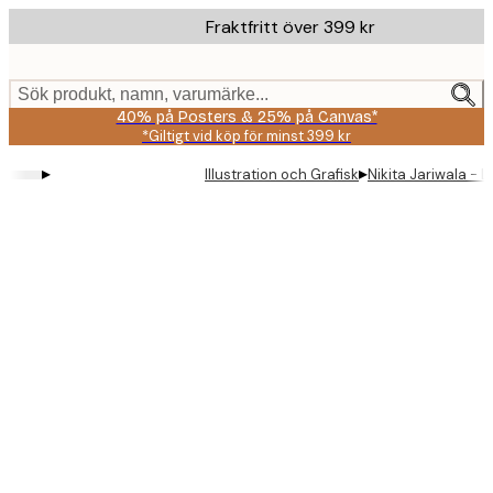
Skip
Fraktfritt över 399 kr
to
main
content.
Sök produkt, namn, varumärke...
40% på Posters & 25% på Canvas*
*Giltigt vid köp för minst 399 kr
▸
▸
Illustration och Grafisk
Nikita Jariwala - 