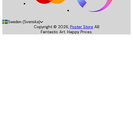
Sweden (Svenska)
Copyright ©
2026
,
Poster Store
AB
Fantastic Art. Happy Prices.