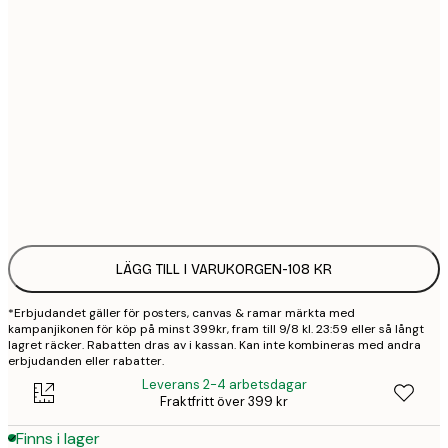
21x30 cm
1
50x70 cm
3
70x100 cm
4
Frame
options
LÄGG TILL I VARUKORGEN
-
108 KR
*Erbjudandet gäller för posters, canvas & ramar märkta med
kampanjikonen för köp på minst 399kr, fram till 9/8 kl. 23:59 eller så långt
lagret räcker. Rabatten dras av i kassan. Kan inte kombineras med andra
erbjudanden eller rabatter.
Leverans 2-4 arbetsdagar
Fraktfritt över 399 kr
Finns i lager