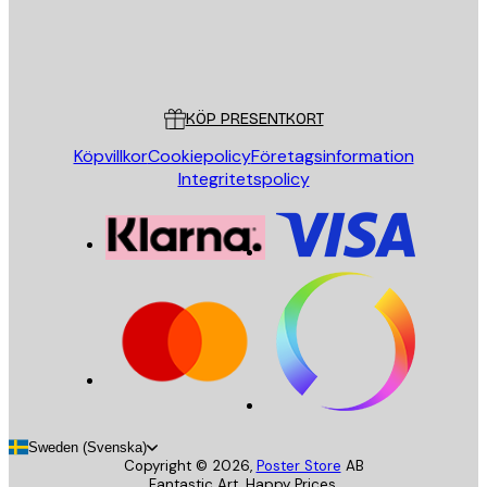
Butik
Poster Store
Kundservice
KÖP PRESENTKORT
Köpvillkor
Cookiepolicy
Företagsinformation
Integritetspolicy
Sweden (Svenska)
Copyright ©
2026
,
Poster Store
AB
Fantastic Art. Happy Prices.