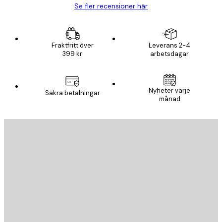
Se fler recensioner här
Fraktfritt över
Leverans 2-4
399 kr
arbetsdagar
Nyheter varje
Säkra betalningar
månad
E-postadress
SKICKA