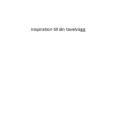
Poster
Vägen till Stranden Poste
Från 108 kr
Inspiration till din tavelvägg