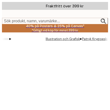
Skip
Fraktfritt över 399 kr
to
main
content.
Sök produkt, namn, varumärke...
40% på Posters & 25% på Canvas*
*Giltigt vid köp för minst 399 kr
▸
▸
Illustration och Grafisk
Patryk Krygowski -