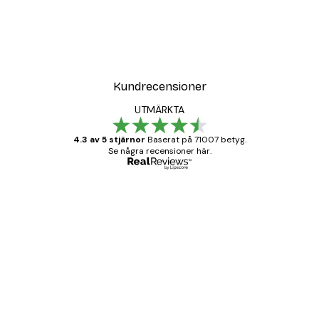
Kundrecensioner
UTMÄRKTA
4.3 av 5 stjärnor
Baserat på 71007 betyg.
Se några recensioner här.
Verifierad köpare
Kundrecensioner
BRA
20 apr.
Björn R