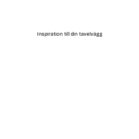
ter
Vägen till Stranden Poste
Från 108 kr
Inspiration till din tavelvägg