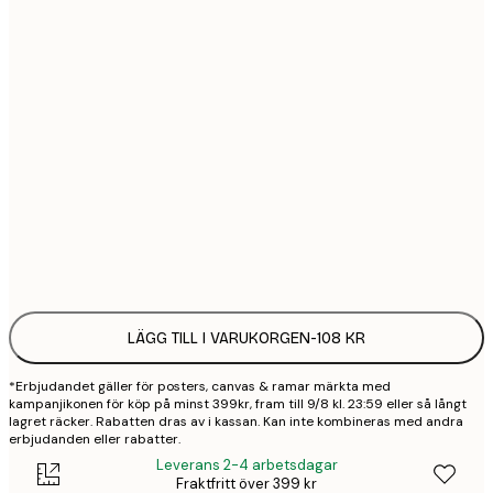
21x30 cm
1
30x40 cm
2
50x70 cm
3
70x100 cm
4
Frame
options
LÄGG TILL I VARUKORGEN
-
108 KR
*Erbjudandet gäller för posters, canvas & ramar märkta med
kampanjikonen för köp på minst 399kr, fram till 9/8 kl. 23:59 eller så långt
lagret räcker. Rabatten dras av i kassan. Kan inte kombineras med andra
erbjudanden eller rabatter.
Leverans 2-4 arbetsdagar
Fraktfritt över 399 kr