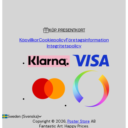
Butik
Poster Store
Kundservice
KÖP PRESENTKORT
Köpvillkor
Cookiepolicy
Företagsinformation
Integritetspolicy
Sweden (Svenska)
Copyright ©
2026
,
Poster Store
AB
Fantastic Art. Happy Prices.