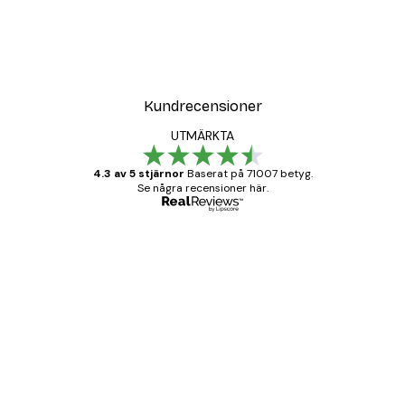
Kundrecensioner
UTMÄRKTA
4.3 av 5 stjärnor
Baserat på 71007 betyg.
Se några recensioner här.
Verifierad köpare
Kundrecensioner
BRA
20 apr.
Björn R