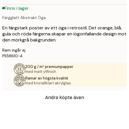
Finns i lager
Färgglatt Abstrakt Öga
En färgstark poster av ett öga i retrostil. Det orange, blå,
gula och röda färgerna skapar en iögonfallande design mot
den mörkgrå bakgrunden.
Ram ingår ej.
PS58610-4
200 g / m² premiumpapper
med matt ytfinish.
Ramar av högsta kvalité
med kristallklart akrylglas.
Andra köpte även