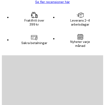
Se fler recensioner här
Fraktfritt över
Leverans 2-4
399 kr
arbetsdagar
Nyheter varje
Säkra betalningar
månad
E-postadress
SKICKA