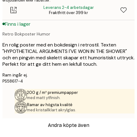
erbjudanden eller rabatter.
Leverans 2-4 arbetsdagar
Fraktfritt över 399 kr
Finns i lager
Retro Bokposter Humor
En rolig poster med en bokdesign i retrostil. Texten
"HYPOTHETICAL ARGUMENTS I'VE WON IN THE SHOWER"
och en pingvin med skelett skapar ett humoristiskt uttryck.
Perfekt för att ge ditt hem en lekfull touch.
Ram ingår ej.
PS58617-4
200 g / m² premiumpapper
med matt ytfinish.
Ramar av högsta kvalité
med kristallklart akrylglas.
Andra köpte även