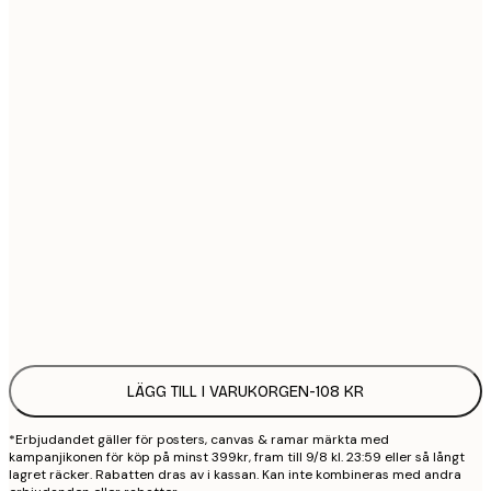
21x30 cm
1
30x40 cm
2
50x70 cm
3
70x100 cm
4
100x150 cm
9
Frame
options
LÄGG TILL I VARUKORGEN
-
108 KR
*Erbjudandet gäller för posters, canvas & ramar märkta med
kampanjikonen för köp på minst 399kr, fram till 9/8 kl. 23:59 eller så långt
lagret räcker. Rabatten dras av i kassan. Kan inte kombineras med andra