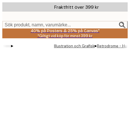
Skip
Fraktfritt över 399 kr
to
main
content.
Sök produkt, namn, varumärke...
40% på Posters & 25% på Canvas*
*Giltigt vid köp för minst 399 kr
▸
▸
Illustration och Grafisk
Retrodrome - Humo