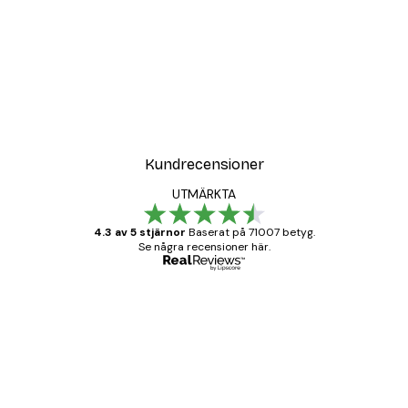
DEAL
Poster
Vägen till Stranden Poste
Från 108 kr
Kundrecensioner
UTMÄRKTA
4.3 av 5 stjärnor
Baserat på 71007 betyg.
Se några recensioner här.
Verifierad köpare
Kundrecensioner
BRA