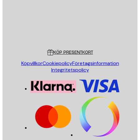
Butik
Poster Store
Kundservice
KÖP PRESENTKORT
Köpvillkor
Cookiepolicy
Företagsinformation
Integritetspolicy