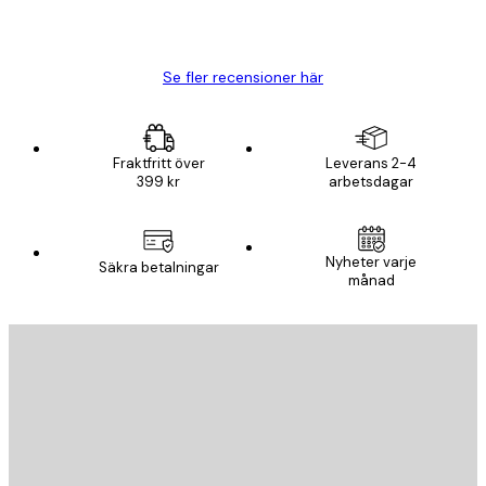
20 apr.
Björn R
Se fler recensioner här
Fraktfritt över
Leverans 2-4
399 kr
arbetsdagar
Nyheter varje
Säkra betalningar
månad
E-postadress
SKICKA