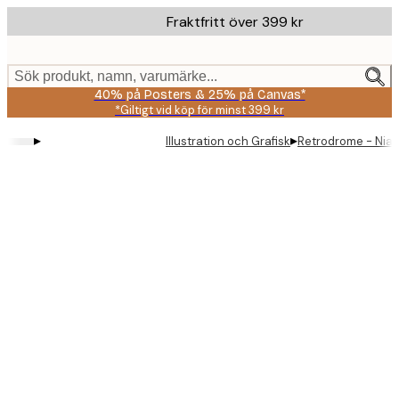
Skip
Fraktfritt över 399 kr
to
main
content.
Sök produkt, namn, varumärke...
40% på Posters & 25% på Canvas*
*Giltigt vid köp för minst 399 kr
▸
▸
Illustration och Grafisk
Retrodrome - Niag