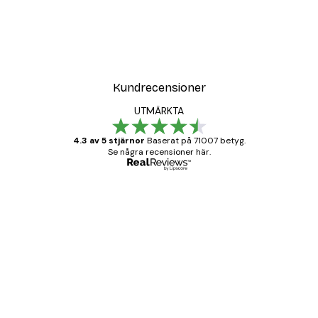
Kundrecensioner
UTMÄRKTA
4.3 av 5 stjärnor
Baserat på 71007 betyg.
Se några recensioner här.
Verifierad köpare
Kundrecensioner
BRA
20 apr.
Björn R