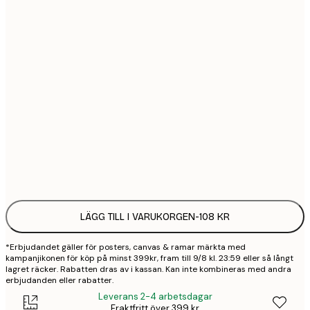
21x30 cm
1
30x40 cm
2
50x70 cm
3
70x100 cm
4
Frame
options
LÄGG TILL I VARUKORGEN
-
108 KR
*Erbjudandet gäller för posters, canvas & ramar märkta med
kampanjikonen för köp på minst 399kr, fram till 9/8 kl. 23:59 eller så långt
lagret räcker. Rabatten dras av i kassan. Kan inte kombineras med andra
erbjudanden eller rabatter.
Leverans 2-4 arbetsdagar
Fraktfritt över 399 kr