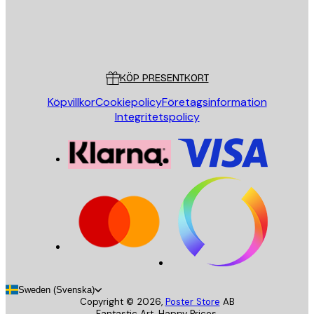
Butik
Poster Store
Kundservice
KÖP PRESENTKORT
Köpvillkor
Cookiepolicy
Företagsinformation
Integritetspolicy
Sweden (Svenska)
Copyright ©
2026
,
Poster Store
AB
Fantastic Art. Happy Prices.