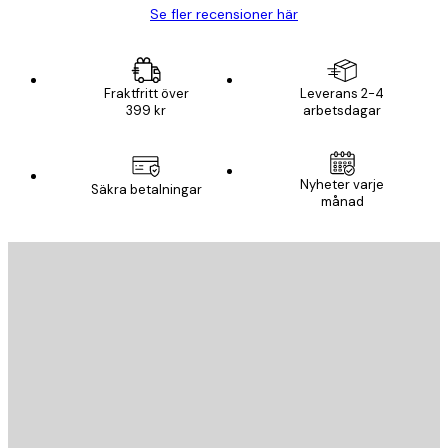
Se fler recensioner här
Fraktfritt över
Leverans 2-4
399 kr
arbetsdagar
Nyheter varje
Säkra betalningar
månad
E-postadress
SKICKA