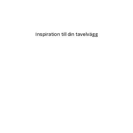
Poster
Vägen till Stranden Poste
Från 108 kr
Inspiration till din tavelvägg