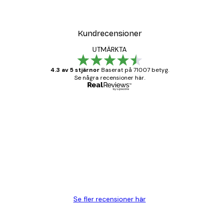
Kundrecensioner
UTMÄRKTA
4.3 av 5 stjärnor
Baserat på 71007 betyg.
Se några recensioner här.
Verifierad köpare
Kundrecensioner
BRA
20 apr.
Björn R
Se fler recensioner här