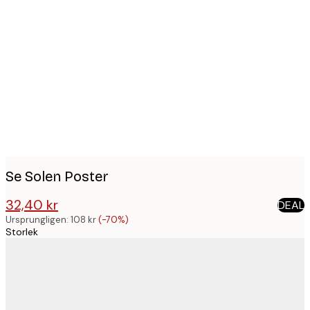
Product
images
Se Solen Poster
32,40 kr
DEAL
108 kr
Ursprungligen:
108 kr
(-70%)
Storlek