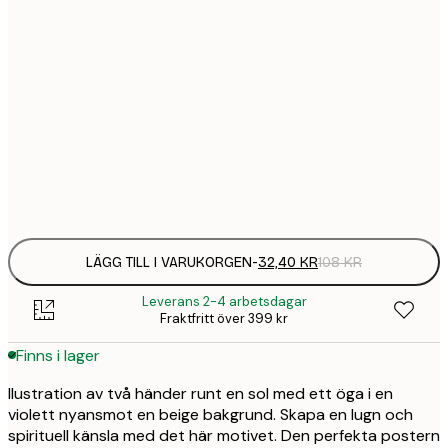
21x30 cm
32,
108 
30x40 cm
58,
215 
50x70 cm
94,
347 
Frame
options
LÄGG TILL I VARUKORGEN
-
32,40 KR
108 KR
Leverans 2-4 arbetsdagar
Fraktfritt över 399 kr
Finns i lager
llustration av två händer runt en sol med ett öga i en
violett nyansmot en beige bakgrund. Skapa en lugn och
spirituell känsla med det här motivet. Den perfekta postern