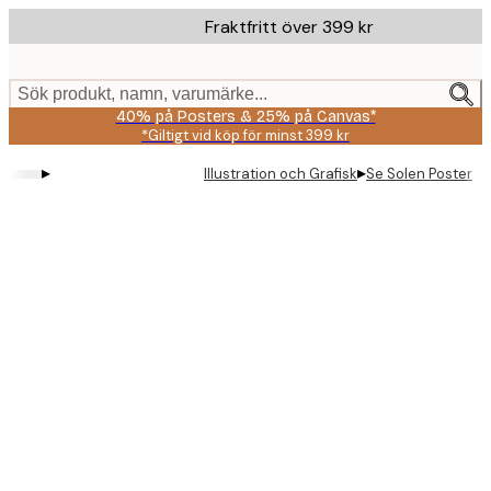
Skip
Fraktfritt över 399 kr
to
main
content.
Sök produkt, namn, varumärke...
40% på Posters & 25% på Canvas*
*Giltigt vid köp för minst 399 kr
▸
▸
Illustration och Grafisk
Se Solen Poster