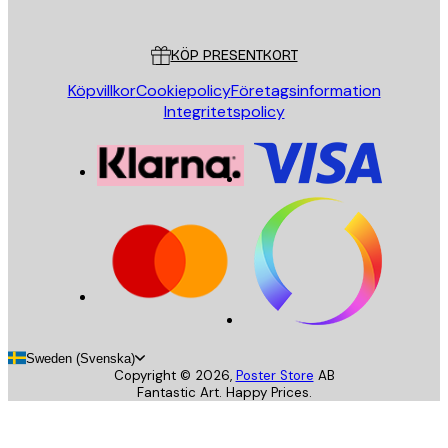
Kundservice
KÖP PRESENTKORT
Köpvillkor
Cookiepolicy
Företagsinformation
Integritetspolicy
Sweden (Svenska)
Copyright ©
2026
,
Poster Store
AB
Fantastic Art. Happy Prices.