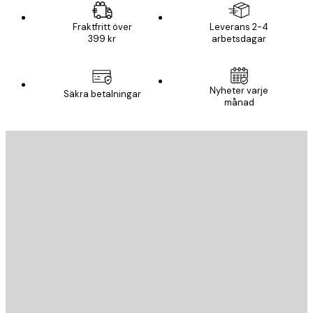
Fraktfritt över
Leverans 2-4
399 kr
arbetsdagar
Nyheter varje
Säkra betalningar
månad
E-postadress
SKICKA
Butik
Poster Store