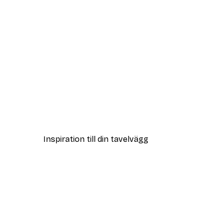
Outlet
Mörkblå Fjädrar Poster
Från 32,40 kr
108 kr
Inspiration till din tavelvägg