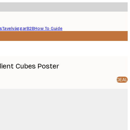
s
Tavelväggar
B2B
How To Guide
dient Cubes Poster
DEAL