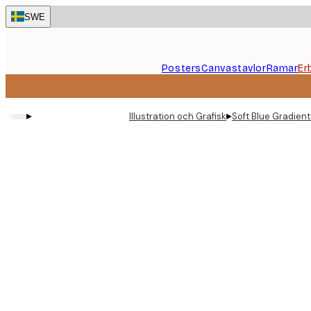
Skip
SWE
to
main
content.
Posters
Canvastavlor
Ramar
Er
▸
▸
Illustration och Grafisk
Soft Blue Gradien