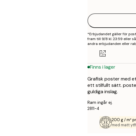
options
30x40 cm
50x70 cm
*Erbjudandet gäller för po
fram till 9/8 kl. 23:59 eller
andra erbjudanden eller rab
Finns i lager
Grafisk poster med e
ett stilfullt sätt. po
guldiga inslag.
Ram ingår ej.
2811-4
200 g / m² 
med matt ytfi