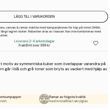
2
LÄGG TILL I VARUKORGEN
3
sters, canvas & ramar märkta med kampanjikonen för köp på minst 399kr,
 så långt lagret räcker. Rabatten dras av i kassan. Kan inte kombineras med
atter.
Leverans 2-4 arbetsdagar
Fraktfritt över 399 kr
tt motiv av symmetriska kuber som överlappar varandra på
stern går i blå och grå toner som bryts av vackert med hjälp av
premiumpapper
Ramar av högsta kvalité
nish.
med kristallklart akrylglas.