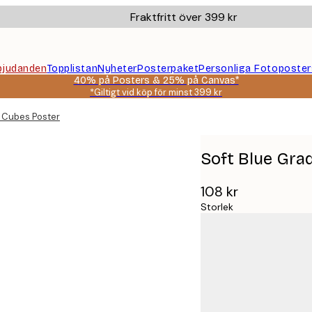
Fraktfritt över 399 kr
bjudanden
Topplistan
Nyheter
Posterpaket
Personliga Fotoposter
40% på Posters & 25% på Canvas*
*Giltigt vid köp för minst 399 kr
t Cubes Poster
Soft Blue Gra
108 kr
Storlek