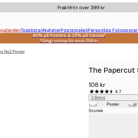
Fraktfritt över 399 kr
bjudanden
Topplistan
Nyheter
Posterpaket
Personliga Fotoposter
40% på Posters & 25% på Canvas*
*Giltigt vid köp för minst 399 kr
es No2 Poster
The Papercut 
108 kr
4.7
3
Betyg
Poster
Storlek