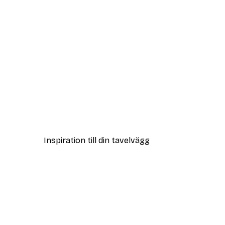
DEAL
Andreas Magnusson - Fluida 
Från 108 kr
Inspiration till din tavelvägg