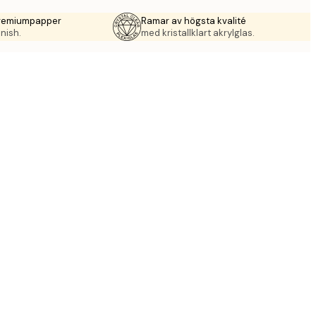
premiumpapper
Ramar av högsta kvalité
nish.
med kristallklart akrylglas.