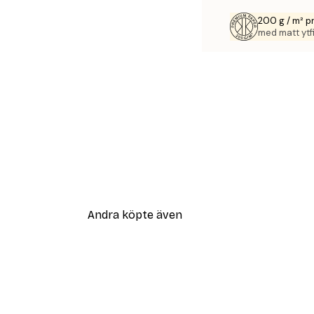
200 g / m² 
med matt ytfi
Andra köpte även