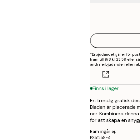
Frame
21x30 cm
options
30x40 cm
50x70 cm
*Erbjudandet gäller för po
fram till 9/8 kl. 23:59 eller
andra erbjudanden eller rab
Finns i lager
En trendig grafisk de
Bladen är placerade 
ner. Kombinera denna 
för att skapa en snyg
Ram ingår ej.
PS51258-4