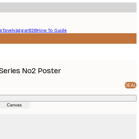
s
Tavelväggar
B2B
How To Guide
Series No2 Poster
DEAL
Canvas