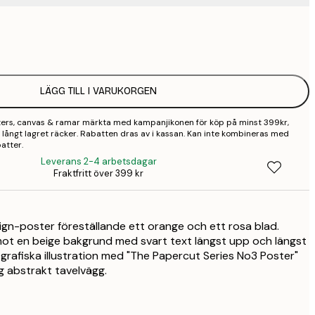
1
2
LÄGG TILL I VARUKORGEN
3
sters, canvas & ramar märkta med kampanjikonen för köp på minst 399kr,
 så långt lagret räcker. Rabatten dras av i kassan. Kan inte kombineras med
atter.
Leverans 2-4 arbetsdagar
Fraktfritt över 399 kr
sign-poster föreställande ett orange och ett rosa blad.
mot en beige bakgrund med svart text längst upp och längst
grafiska illustration med "The Papercut Series No3 Poster"
g abstrakt tavelvägg.