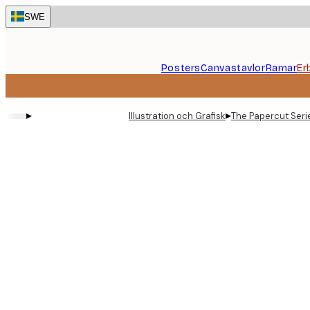
Skip
SWE
to
main
content.
Posters
Canvastavlor
Ramar
Er
▸
▸
Illustration och Grafisk
The Papercut Seri