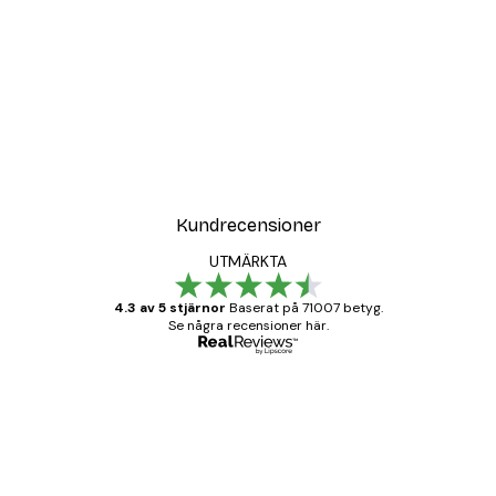
Kundrecensioner
UTMÄRKTA
4.3 av 5 stjärnor
Baserat på 71007 betyg.
Se några recensioner här.
Verifierad köpare
Kundrecensioner
BRA