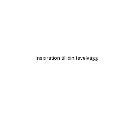
DEAL
ter
Vägen till Stranden Poste
Från 108 kr
Inspiration till din tavelvägg