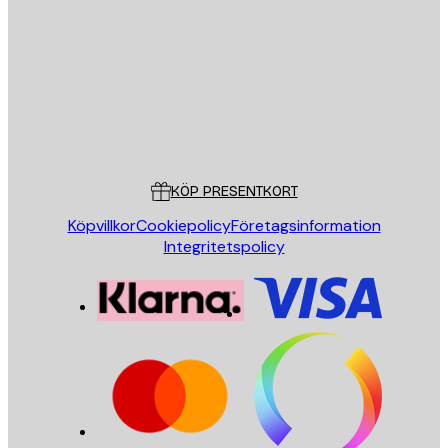
SKICKA
Butik
Poster Store
Kundservice
KÖP PRESENTKORT
Köpvillkor
Cookiepolicy
Företagsinformation
Integritetspolicy