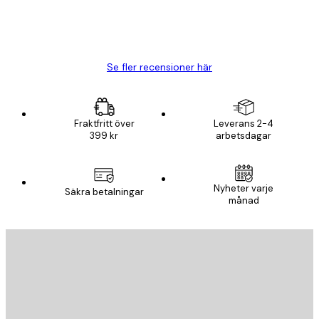
20 apr.
Björn R
Se fler recensioner här
Fraktfritt över
Leverans 2-4
399 kr
arbetsdagar
Nyheter varje
Säkra betalningar
månad
E-postadress