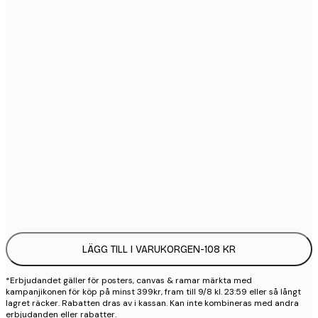
21x30 cm
1
30x40 cm
2
50x70 cm
3
70x100 cm
4
100x150 cm
9
Frame
options
LÄGG TILL I VARUKORGEN
-
108 KR
*Erbjudandet gäller för posters, canvas & ramar märkta med
kampanjikonen för köp på minst 399kr, fram till 9/8 kl. 23:59 eller så långt
lagret räcker. Rabatten dras av i kassan. Kan inte kombineras med andra
erbjudanden eller rabatter.