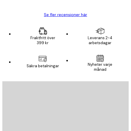
Björn R
Se fler recensioner här
Fraktfritt över
Leverans 2-4
399 kr
arbetsdagar
Nyheter varje
Säkra betalningar
månad
E-postadress
SKICKA