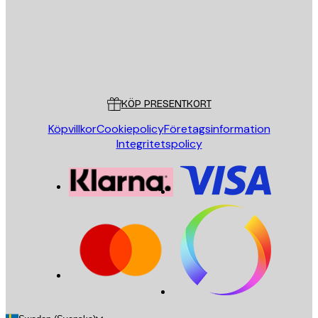
Butik
Poster Store
Kundservice
KÖP PRESENTKORT
Köpvillkor
Cookiepolicy
Företagsinformation
Integritetspolicy