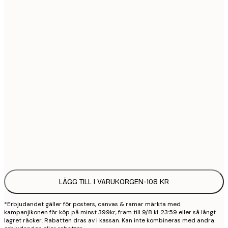
21x30 cm
1
30x40 cm
2
40x50 cm
2
50x70 cm
3
70x100 cm
4
Frame
options
LÄGG TILL I VARUKORGEN
-
108 KR
*Erbjudandet gäller för posters, canvas & ramar märkta med
kampanjikonen för köp på minst 399kr, fram till 9/8 kl. 23:59 eller så långt
lagret räcker. Rabatten dras av i kassan. Kan inte kombineras med andra