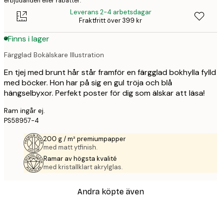
erbjudanden eller rabatter.
Leverans 2-4 arbetsdagar
Fraktfritt över 399 kr
Finns i lager
Färgglad Bokälskare Illustration
En tjej med brunt hår står framför en färgglad bokhylla fylld
med böcker. Hon har på sig en gul tröja och blå
hängselbyxor. Perfekt poster för dig som älskar att läsa!
Ram ingår ej.
PS58957-4
200 g / m² premiumpapper
med matt ytfinish.
Ramar av högsta kvalité
med kristallklart akrylglas.
Andra köpte även