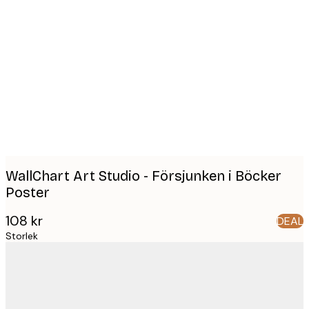
Product
images
WallChart Art Studio - Försjunken i Böcker
Poster
108 kr
DEAL
Storlek