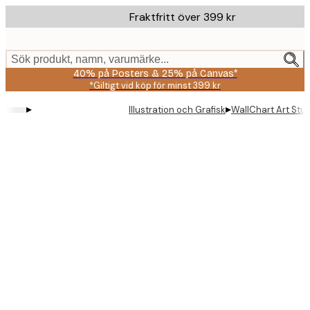
Skip
Fraktfritt över 399 kr
to
main
content.
Sök produkt, namn, varumärke...
40% på Posters & 25% på Canvas*
*Giltigt vid köp för minst 399 kr
▸
▸
Illustration och Grafisk
WallChart Art Stud