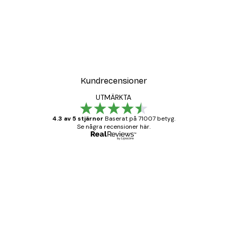
DEAL
Sommarmorgon Poster
Från 108 kr
Kundrecensioner
UTMÄRKTA
4.3 av 5 stjärnor
Baserat på 71007 betyg.
Se några recensioner här.
Verifierad köpare
Kundrecensioner
BRA
20 apr.