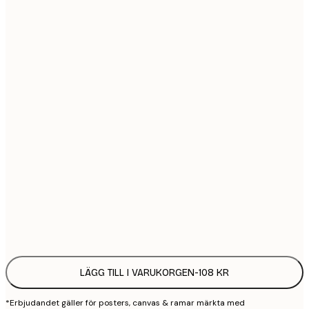
21x30 cm
1
30x40 cm
2
40x50 cm
2
50x70 cm
3
70x100 cm
4
100x150 cm
9
Frame
options
LÄGG TILL I VARUKORGEN
-
108 KR
*Erbjudandet gäller för posters, canvas & ramar märkta med