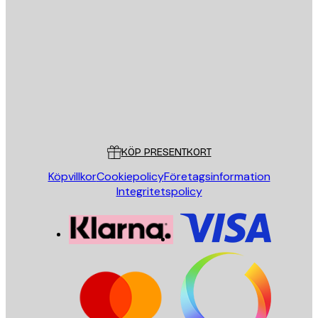
E-postadress
SKICKA
Butik
Poster Store
Kundservice
KÖP PRESENTKORT
Köpvillkor
Cookiepolicy
Företagsinformation
Integritetspolicy