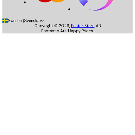
Sweden (Svenska)
Copyright ©
2026
,
Poster Store
AB
Fantastic Art. Happy Prices.