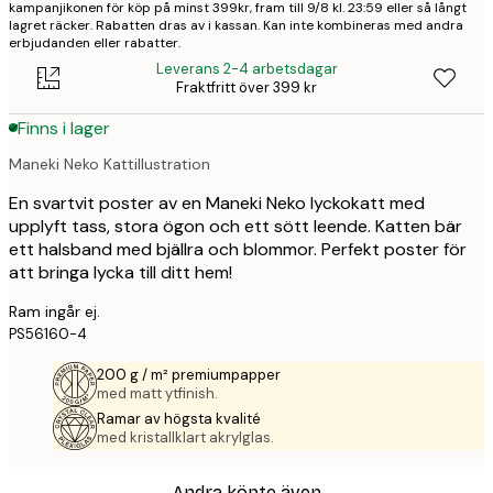
kampanjikonen för köp på minst 399kr, fram till 9/8 kl. 23:59 eller så långt
lagret räcker. Rabatten dras av i kassan. Kan inte kombineras med andra
erbjudanden eller rabatter.
Leverans 2-4 arbetsdagar
Fraktfritt över 399 kr
Finns i lager
Maneki Neko Kattillustration
En svartvit poster av en Maneki Neko lyckokatt med
upplyft tass, stora ögon och ett sött leende. Katten bär
ett halsband med bjällra och blommor. Perfekt poster för
att bringa lycka till ditt hem!
Ram ingår ej.
PS56160-4
200 g / m² premiumpapper
med matt ytfinish.
Ramar av högsta kvalité
med kristallklart akrylglas.
Andra köpte även