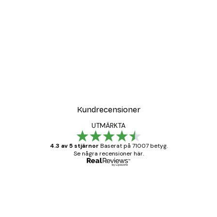
Kundrecensioner
UTMÄRKTA
4.3 av 5 stjärnor
Baserat på 71007 betyg.
Se några recensioner här.
Verifierad köpare
Kundrecensioner
BRA