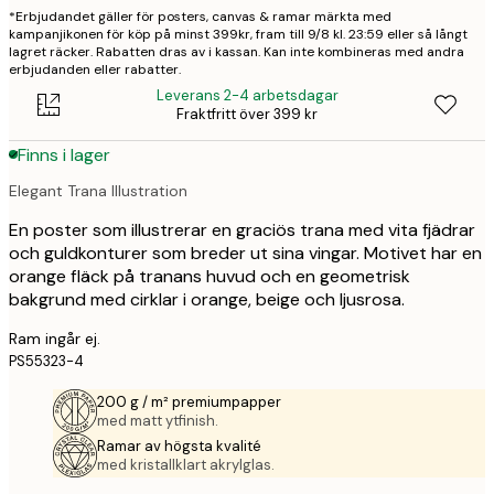
*Erbjudandet gäller för posters, canvas & ramar märkta med
kampanjikonen för köp på minst 399kr, fram till 9/8 kl. 23:59 eller så långt
lagret räcker. Rabatten dras av i kassan. Kan inte kombineras med andra
erbjudanden eller rabatter.
Leverans 2-4 arbetsdagar
Fraktfritt över 399 kr
Finns i lager
Elegant Trana Illustration
En poster som illustrerar en graciös trana med vita fjädrar
och guldkonturer som breder ut sina vingar. Motivet har en
orange fläck på tranans huvud och en geometrisk
bakgrund med cirklar i orange, beige och ljusrosa.
Ram ingår ej.
PS55323-4
200 g / m² premiumpapper
med matt ytfinish.
Ramar av högsta kvalité
med kristallklart akrylglas.