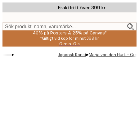
Skip
Fraktfritt över 399 kr
to
main
content.
Sök produkt, namn, varumärke...
40% på Posters & 25% på Canvas*
*Giltigt vid köp för minst 399 kr
0 min.
0 s
Giltig
till
▸
▸
Japansk Konst
Marja van den Hurk - Grac
och
med:
2026-
08-
09