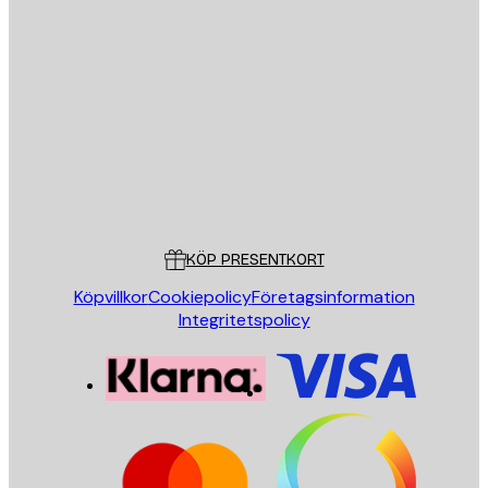
E-postadress
SKICKA
Butik
Poster Store
Kundservice
KÖP PRESENTKORT
Köpvillkor
Cookiepolicy
Företagsinformation
Integritetspolicy