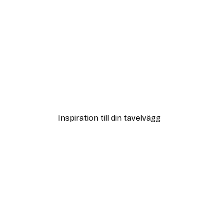
DEAL
Dimmig Soluppgång Post
Från 108 kr
Inspiration till din tavelvägg