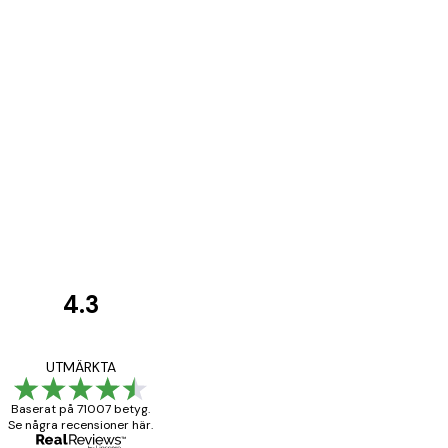
4.3
Kundrecensioner
BRA
UTMÄRKTA
Baserat på 71007 betyg.
Se några recensioner här.
20 apr.