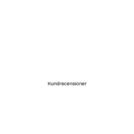
DEAL
Nicholas - Tranor och Röd Sol
Från 108 kr
Kundrecensioner