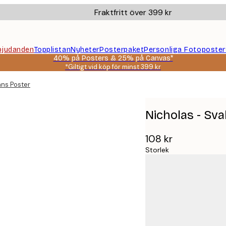
Fraktfritt över 399 kr
bjudanden
Topplistan
Nyheter
Posterpaket
Personliga Fotoposter
40% på Posters & 25% på Canvas*
*Giltigt vid köp för minst 399 kr
ans Poster
Nicholas - Sv
108 kr
Storlek