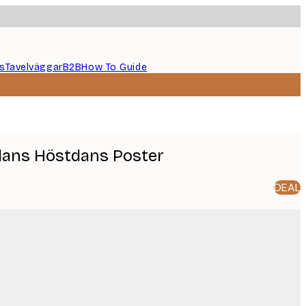
s
Tavelväggar
B2B
How To Guide
alans Höstdans Poster
DEAL