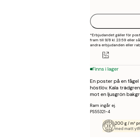
options
30x40 cm
40x50 cm
*Erbjudandet gäller för po
50x70 cm
fram till 9/8 kl. 23:59 eller
andra erbjudanden eller rab
70x100 cm
100x150 cm
Finns i lager
En poster på en fågel
höstlöv. Kala trädgre
mot en ljusgrön bakgr
Ram ingår ej.
PS55321-4
200 g / m² 
med matt ytfi