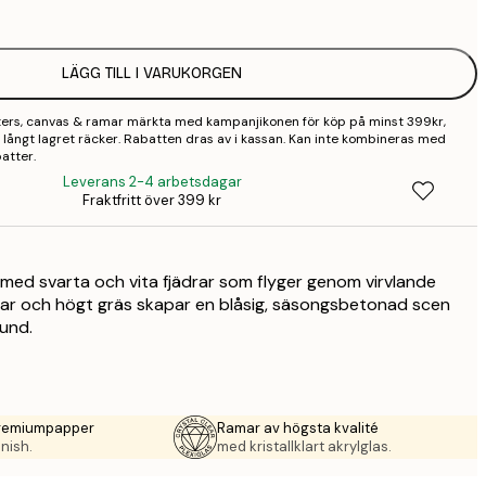
2
LÄGG TILL I VARUKORGEN
2
sters, canvas & ramar märkta med kampanjikonen för köp på minst 399kr,
3
 så långt lagret räcker. Rabatten dras av i kassan. Kan inte kombineras med
atter.
4
Leverans 2-4 arbetsdagar
Fraktfritt över 399 kr
9
 med svarta och vita fjädrar som flyger genom virvlande
nar och högt gräs skapar en blåsig, säsongsbetonad scen
und.
premiumpapper
Ramar av högsta kvalité
nish.
med kristallklart akrylglas.