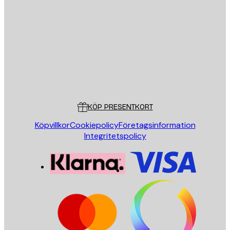
E-postadress
SKICKA
Butik
Poster Store
Kundservice
KÖP PRESENTKORT
Köpvillkor
Cookiepolicy
Företagsinformation
Integritetspolicy