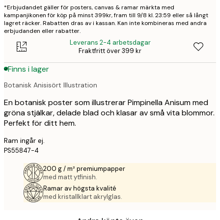
*Erbjudandet gäller för posters, canvas & ramar märkta med
kampanjikonen för köp på minst 399kr, fram till 9/8 kl. 23:59 eller så långt
lagret räcker. Rabatten dras av i kassan. Kan inte kombineras med andra
erbjudanden eller rabatter.
Leverans 2-4 arbetsdagar
Fraktfritt över 399 kr
Finns i lager
Botanisk Anisisört Illustration
En botanisk poster som illustrerar Pimpinella Anisum med
gröna stjälkar, delade blad och klasar av små vita blommor.
Perfekt för ditt hem.
Ram ingår ej.
PS55847-4
200 g / m² premiumpapper
med matt ytfinish.
Ramar av högsta kvalité
med kristallklart akrylglas.