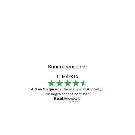
DEAL
ter
Vägen till Stranden Poste
Från 108 kr
Kundrecensioner
UTMÄRKTA
4.3 av 5 stjärnor
Baserat på 71007 betyg.
Se några recensioner här.
Verifierad köpare
Kundrecensioner
BRA