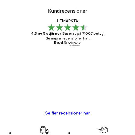
Kundrecensioner
UTMÄRKTA
4.3 av 5 stjärnor
Baserat på 71007 betyg.
Se några recensioner här.
Verifierad köpare
Kundrecensioner
BRA
20 apr.
Björn R
Se fler recensioner här