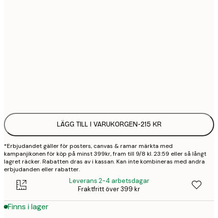
21x30 cm
1
30x40 cm
2
50x70 cm
3
Frame
options
LÄGG TILL I VARUKORGEN
-
215 KR
*Erbjudandet gäller för posters, canvas & ramar märkta med
kampanjikonen för köp på minst 399kr, fram till 9/8 kl. 23:59 eller så långt
lagret räcker. Rabatten dras av i kassan. Kan inte kombineras med andra
erbjudanden eller rabatter.
Leverans 2-4 arbetsdagar
Fraktfritt över 399 kr
Finns i lager