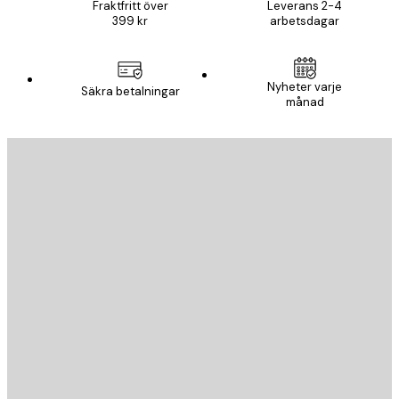
Fraktfritt över
Leverans 2-4
399 kr
arbetsdagar
Nyheter varje
Säkra betalningar
månad
E-postadress
SKICKA
Butik
Poster Store
Kundservice