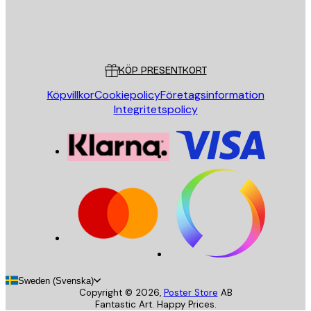
Butik
Poster Store
Kundservice
KÖP PRESENTKORT
Köpvillkor
Cookiepolicy
Företagsinformation
Integritetspolicy
Sweden (Svenska)
Copyright ©
2026
,
Poster Store
AB
Fantastic Art. Happy Prices.