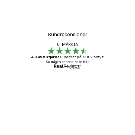
Kundrecensioner
UTMÄRKTA
4.3 av 5 stjärnor
Baserat på 71007 betyg.
Se några recensioner här.
Verifierad köpare
Kundrecensioner
BRA
20 apr.
Björn R