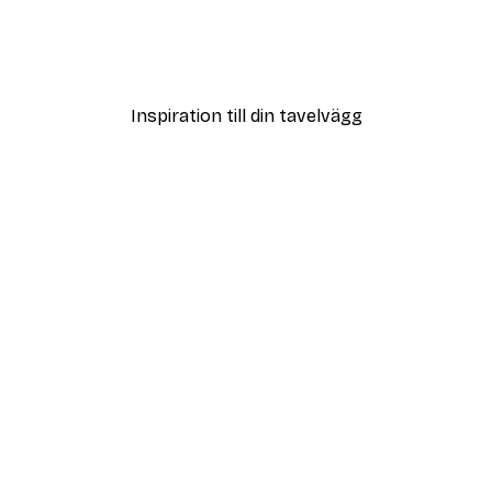
r
Andreas Magnusson - Ban
Från 108 kr
Inspiration till din tavelvägg