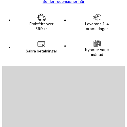
Se fler recensioner här
Fraktfritt över
Leverans 2-4
399 kr
arbetsdagar
Nyheter varje
Säkra betalningar
månad
E-postadress
SKICKA