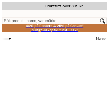
Skip
Fraktfritt över 399 kr
to
main
content.
Sök produkt, namn, varumärke...
40% på Posters & 25% på Canvas*
*Giltigt vid köp för minst 399 kr
▸
Marco M