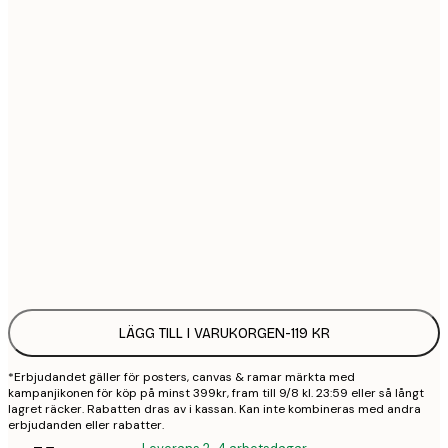
21x30 cm
1
30x40 cm
2
50x70 cm
3
70x100 cm
4
100x150 cm
9
Frame
options
LÄGG TILL I VARUKORGEN
-
119 KR
*Erbjudandet gäller för posters, canvas & ramar märkta med
kampanjikonen för köp på minst 399kr, fram till 9/8 kl. 23:59 eller så långt
lagret räcker. Rabatten dras av i kassan. Kan inte kombineras med andra
erbjudanden eller rabatter.