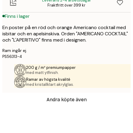
Leverans 2-4 arbetsdagar
Fraktfritt över 399 kr
Finns i lager
En poster på en röd och orange Americano cocktail med
isbitar och en apelsinskiva. Orden "AMERICANO COCKTAIL"
och "L'APERITIVO" finns med i designen.
Ram ingår ej.
PS56313-4
200 g / m² premiumpapper
med matt ytfinish.
Ramar av högsta kvalité
med kristallklart akrylglas.
Andra köpte även