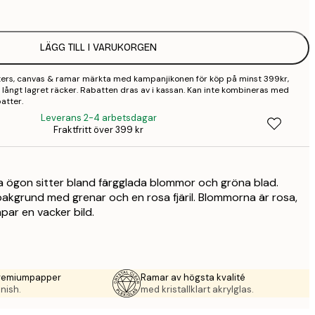
2
LÄGG TILL I VARUKORGEN
2
sters, canvas & ramar märkta med kampanjikonen för köp på minst 399kr,
3
 så långt lagret räcker. Rabatten dras av i kassan. Kan inte kombineras med
atter.
4
Leverans 2-4 arbetsdagar
Fraktfritt över 399 kr
9
a ögon sitter bland färgglada blommor och gröna blad.
akgrund med grenar och en rosa fjäril. Blommorna är rosa,
kapar en vacker bild.
premiumpapper
Ramar av högsta kvalité
nish.
med kristallklart akrylglas.