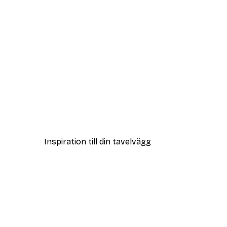
DEAL
Tarot Magikern Poster
Från 65 kr
Inspiration till din tavelvägg