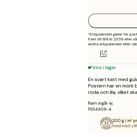
options
30x40 cm
40x50 cm
*Erbjudandet gäller för po
50x70 cm
fram till 9/8 kl. 23:59 eller
andra erbjudanden eller rab
70x100 cm
100x150 cm
Finns i lager
En svart katt med gul
Postern har en mörk b
röda och lila, vilket s
Ram ingår ej.
PS54409-4
200 g / m² 
med matt ytfi