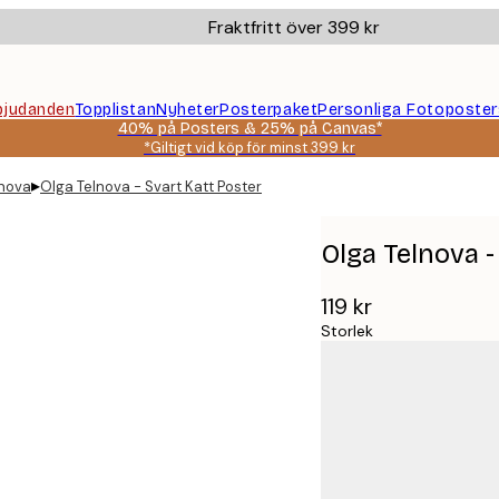
Fraktfritt över 399 kr
bjudanden
Topplistan
Nyheter
Posterpaket
Personliga Fotoposter
40% på Posters & 25% på Canvas*
*Giltigt vid köp för minst 399 kr
▸
lnova
Olga Telnova - Svart Katt Poster
Olga Telnova -
119 kr
Storlek