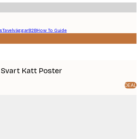
s
Tavelväggar
B2B
How To Guide
 Svart Katt Poster
DEAL