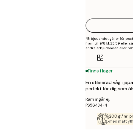
Frame
21x30 cm
options
30x40 cm
50x70 cm
*Erbjudandet gäller för po
70x100 cm
fram till 9/8 kl. 23:59 eller
andra erbjudanden eller rab
100x150 cm
Finns i lager
En stiliserad våg i ja
perfekt för dig som ä
Ram ingår ej.
PS56434-4
200 g / m² 
med matt ytfi