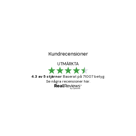
Kundrecensioner
UTMÄRKTA
4.3 av 5 stjärnor
Baserat på 71007 betyg.
Se några recensioner här.
Verifierad köpare
Kundrecensioner
BRA