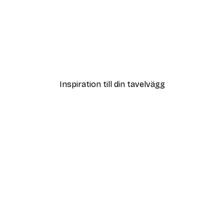
DEAL
Coco Poster
Från 108 kr
Inspiration till din tavelvägg