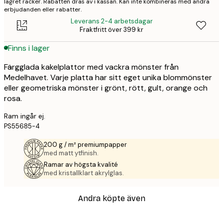
lagret räcker. Rabatten dras av i kassan. Kan inte kombineras med andra
erbjudanden eller rabatter.
Leverans 2-4 arbetsdagar
Fraktfritt över 399 kr
Finns i lager
Färgglada kakelplattor med vackra mönster från
Medelhavet. Varje platta har sitt eget unika blommönster
eller geometriska mönster i grönt, rött, gult, orange och
rosa.
Ram ingår ej.
PS55685-4
200 g / m² premiumpapper
med matt ytfinish.
Ramar av högsta kvalité
med kristallklart akrylglas.
Andra köpte även