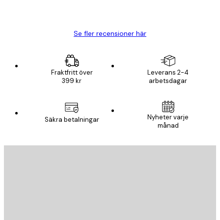
20 apr.
Björn R
Se fler recensioner här
Fraktfritt över
Leverans 2-4
399 kr
arbetsdagar
Nyheter varje
Säkra betalningar
månad
E-postadress
SKICKA