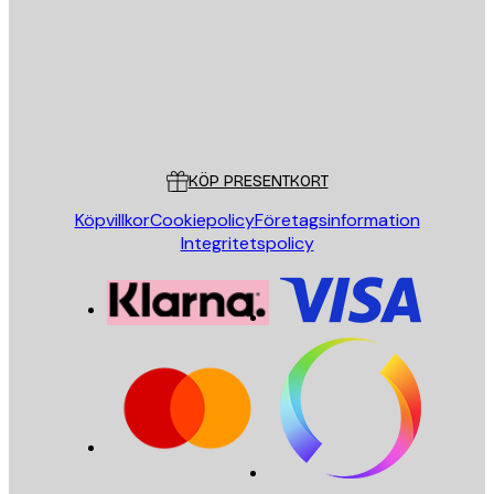
Butik
Poster Store
Kundservice
KÖP PRESENTKORT
Köpvillkor
Cookiepolicy
Företagsinformation
Integritetspolicy