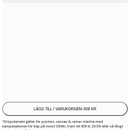
21x30 cm
1
30x40 cm
2
50x70 cm
3
70x100 cm
4
100x150 cm
9
Frame
options
LÄGG TILL I VARUKORGEN
-
108 KR
*Erbjudandet gäller för posters, canvas & ramar märkta med
kampanjikonen för köp på minst 399kr, fram till 9/8 kl. 23:59 eller så långt