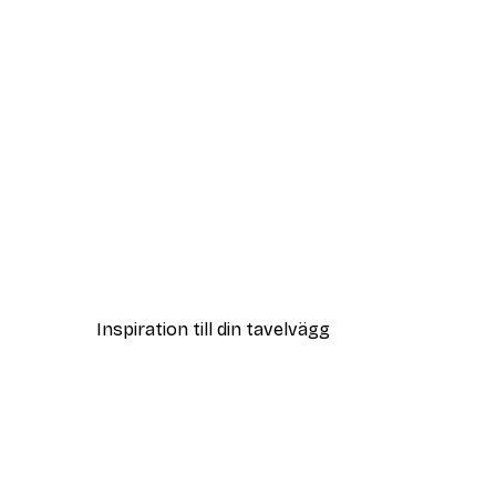
DEAL
Strandgräs Poster
Från 108 kr
Inspiration till din tavelvägg