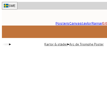
Skip
SWE
to
main
content.
Posters
Canvastavlor
Ramar
Er
▸
▸
Kartor & städer
Arc de Triomphe Poster