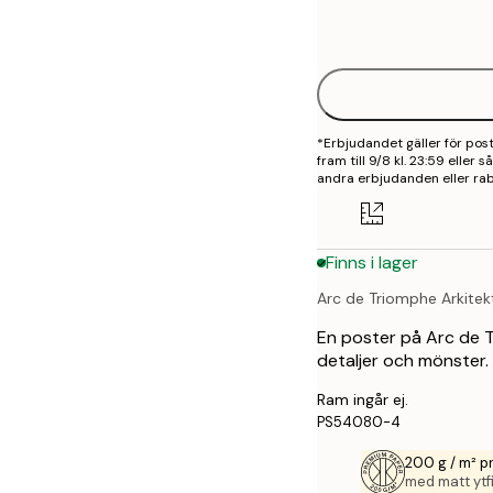
Frame
21x30 cm
options
30x40 cm
40x50 cm
*Erbjudandet gäller för po
50x50 cm
fram till 9/8 kl. 23:59 eller
andra erbjudanden eller rab
50x70 cm
70x100 cm
Finns i lager
Arc de Triomphe Arkitek
En poster på Arc de T
detaljer och mönster. 
Ram ingår ej.
PS54080-4
200 g / m² 
med matt ytfi