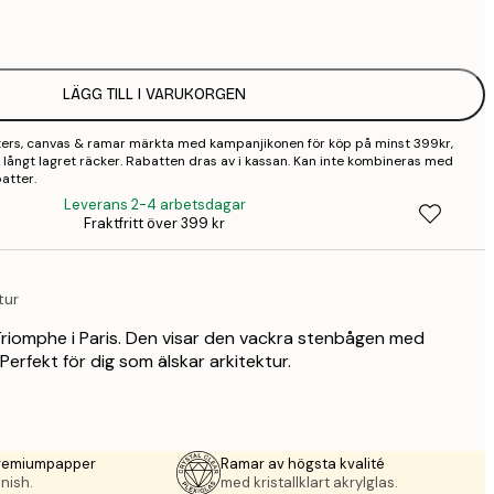
1
2
LÄGG TILL I VARUKORGEN
2
sters, canvas & ramar märkta med kampanjikonen för köp på minst 399kr,
2
 så långt lagret räcker. Rabatten dras av i kassan. Kan inte kombineras med
atter.
3
Leverans 2-4 arbetsdagar
Fraktfritt över 399 kr
4
tur
riomphe i Paris. Den visar den vackra stenbågen med
Perfekt för dig som älskar arkitektur.
premiumpapper
Ramar av högsta kvalité
nish.
med kristallklart akrylglas.