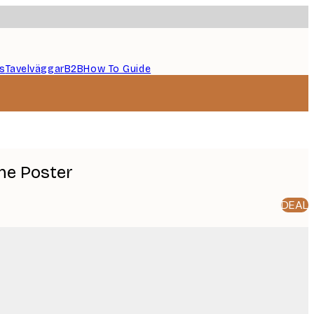
s
Tavelväggar
B2B
How To Guide
he Poster
DEAL